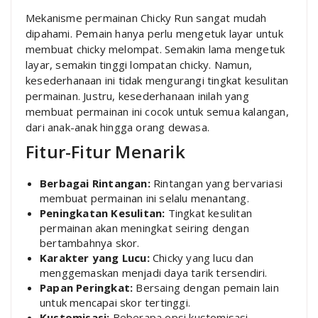
Mekanisme permainan Chicky Run sangat mudah
dipahami. Pemain hanya perlu mengetuk layar untuk
membuat chicky melompat. Semakin lama mengetuk
layar, semakin tinggi lompatan chicky. Namun,
kesederhanaan ini tidak mengurangi tingkat kesulitan
permainan. Justru, kesederhanaan inilah yang
membuat permainan ini cocok untuk semua kalangan,
dari anak-anak hingga orang dewasa.
Fitur-Fitur Menarik
Berbagai Rintangan:
Rintangan yang bervariasi
membuat permainan ini selalu menantang.
Peningkatan Kesulitan:
Tingkat kesulitan
permainan akan meningkat seiring dengan
bertambahnya skor.
Karakter yang Lucu:
Chicky yang lucu dan
menggemaskan menjadi daya tarik tersendiri.
Papan Peringkat:
Bersaing dengan pemain lain
untuk mencapai skor tertinggi.
Kustomisasi:
Beberapa opsi kustomisasi