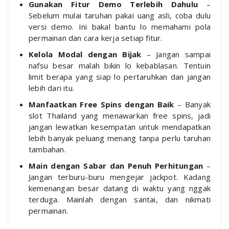
Gunakan Fitur Demo Terlebih Dahulu
–
Sebelum mulai taruhan pakai uang asli, coba dulu
versi demo. Ini bakal bantu lo memahami pola
permainan dan cara kerja setiap fitur.
Kelola Modal dengan Bijak
– Jangan sampai
nafsu besar malah bikin lo kebablasan. Tentuin
limit berapa yang siap lo pertaruhkan dan jangan
lebih dari itu.
Manfaatkan Free Spins dengan Baik
– Banyak
slot Thailand yang menawarkan free spins, jadi
jangan lewatkan kesempatan untuk mendapatkan
lebih banyak peluang menang tanpa perlu taruhan
tambahan.
Main dengan Sabar dan Penuh Perhitungan
–
Jangan terburu-buru mengejar jackpot. Kadang
kemenangan besar datang di waktu yang nggak
terduga. Mainlah dengan santai, dan nikmati
permainan.