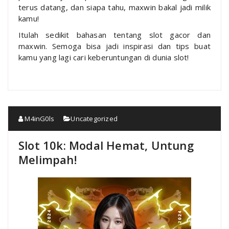
terus datang, dan siapa tahu, maxwin bakal jadi milik
kamu!
Itulah sedikit bahasan tentang slot gacor dan
maxwin. Semoga bisa jadi inspirasi dan tips buat
kamu yang lagi cari keberuntungan di dunia slot!
M4inG0ls
Uncategorized
Slot 10k: Modal Hemat, Untung
Melimpah!