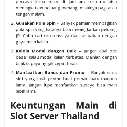
percaya kalau main di jam-jam tertentu bisa
meningkatkan peluang menang, misalnya pagi atau
tengah malam.
Gunakan Pola Spin
– Banyak pemain membagikan
pola spin yang katanya bisa meningkatkan peluang
JP. Coba cari referensinya dan sesuaikan dengan
gaya main kalian.
Kelola Modal dengan Baik
– Jangan asal bet
besar kalau modal kalian terbatas. Mainlah dengan
bijak supaya nggak cepat habis.
Manfaatkan Bonus dan Promo
– Banyak situs
slot yang kasih promo buat pemain baru maupun
lama. Jangan lupa manfaatkan supaya bisa main
lebih lama.
Keuntungan Main di
Slot Server Thailand