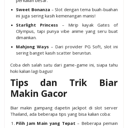
perkalian besar.
Sweet Bonanza
– Slot dengan tema buah-buahan
ini juga sering kasih kemenangan manis!
Starlight Princess
– Mirip kayak Gates of
Olympus, tapi punya vibe anime yang seru buat
dimainkan.
Mahjong Ways
– Dari provider PG Soft, slot ini
sering banget kasih scatter beruntun.
Coba deh salah satu dari game-game ini, siapa tahu
hoki kalian lagi bagus!
Tips dan Trik Biar
Makin Gacor
Biar makin gampang dapetin jackpot di slot server
Thailand, ada beberapa tips yang bisa kalian coba:
Pilih Jam Main yang Tepat
– Beberapa pemain