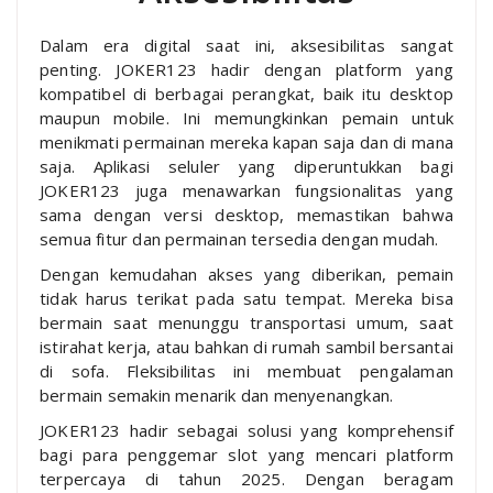
Dalam era digital saat ini, aksesibilitas sangat
penting. JOKER123 hadir dengan platform yang
kompatibel di berbagai perangkat, baik itu desktop
maupun mobile. Ini memungkinkan pemain untuk
menikmati permainan mereka kapan saja dan di mana
saja. Aplikasi seluler yang diperuntukkan bagi
JOKER123 juga menawarkan fungsionalitas yang
sama dengan versi desktop, memastikan bahwa
semua fitur dan permainan tersedia dengan mudah.
Dengan kemudahan akses yang diberikan, pemain
tidak harus terikat pada satu tempat. Mereka bisa
bermain saat menunggu transportasi umum, saat
istirahat kerja, atau bahkan di rumah sambil bersantai
di sofa. Fleksibilitas ini membuat pengalaman
bermain semakin menarik dan menyenangkan.
JOKER123 hadir sebagai solusi yang komprehensif
bagi para penggemar slot yang mencari platform
terpercaya di tahun 2025. Dengan beragam