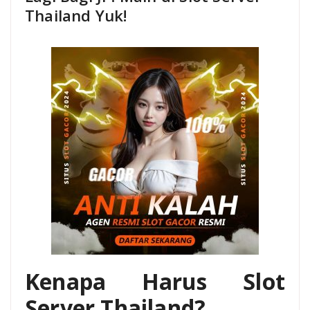
Thailand Yuk!
Kenapa Harus Slot
Server Thailand?