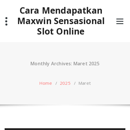
Skip
Cara Mendapatkan
to
content
Maxwin Sensasional
Slot Online
Monthly Archives: Maret 2025
Home
/
2025
/
Maret