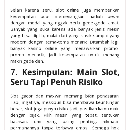
Selain karena seru, slot online juga memberikan
kesempatan buat memenangkan hadiah besar
dengan modal yang nggak perlu gede-gede amat.
Banyak yang suka karena ada banyak jenis mesin
yang bisa dipilih, mulai dari yang klasik sampai yang
modern dengan tema-tema menarik. Ditambah lagi,
banyak kasino online yang menawarkan promo-
promo menarik, jadi kesempatan untuk menang
makin gede deh.
7.
Kesimpulan: Main Slot,
Seru Tapi Penuh Risiko
Slot gacor dan maxwin memang bikin penasaran.
Tapi, ingat ya, meskipun bisa membawa keuntungan
besar, slot juga punya risiko. Jadi, pastikan kamu main
dengan bijak. Pilih mesin yang tepat, tentukan
batasan, dan yang paling penting, nikmatin
permainannya tanpa terbawa emosi. Semoga hoki