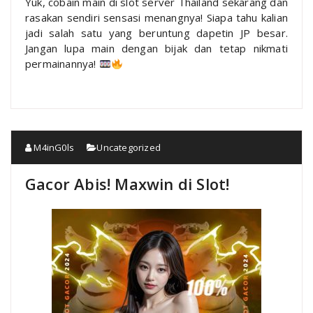
Yuk, cobain main di slot server Thailand sekarang dan
rasakan sendiri sensasi menangnya! Siapa tahu kalian
jadi salah satu yang beruntung dapetin JP besar.
Jangan lupa main dengan bijak dan tetap nikmati
permainannya!
M4inG0ls
Uncategorized
Gacor Abis! Maxwin di Slot!