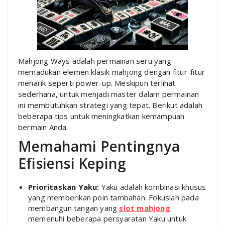
Mahjong Ways adalah permainan seru yang
memadukan elemen klasik mahjong dengan fitur-fitur
menarik seperti power-up. Meskipun terlihat
sederhana, untuk menjadi master dalam permainan
ini membutuhkan strategi yang tepat. Berikut adalah
beberapa tips untuk meningkatkan kemampuan
bermain Anda:
Memahami Pentingnya
Efisiensi Keping
Prioritaskan Yaku:
Yaku adalah kombinasi khusus
yang memberikan poin tambahan. Fokuslah pada
membangun tangan yang
slot mahjong
memenuhi beberapa persyaratan Yaku untuk