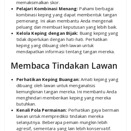
memaksimalkan skor.
Pelajari Kombinasi Menang:
Pahami berbagai
kombinasi keping yang dapat membentuk tangan
pemenang. Ini akan membantu Anda mengenali
peluang dan membuat keputusan yang lebih baik.
Kelola Keping dengan Bijak:
Buang keping yang
tidak diperlukan dengan hati-hati. Perhatikan
keping yang dibuang oleh lawan untuk
mendapatkan informasi tentang tangan mereka.
Membaca Tindakan Lawan
Perhatikan Keping Buangan:
Amati keping yang
dibuang oleh lawan untuk menganalisis
kemungkinan tangan mereka. Ini membantu Anda
menghindari memberikan keping yang mereka
butuhkan.
Kenali Pola Permainan:
Perhatikan gaya bermain
lawan untuk memprediksi tindakan mereka
selanjutnya. Beberapa pemain mungkin lebih
agresif, sementara yang lain lebih konservatif.