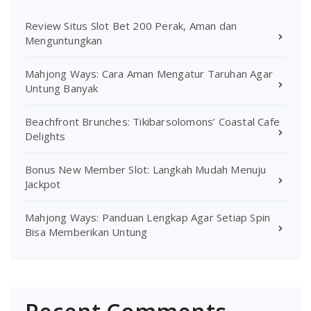
Review Situs Slot Bet 200 Perak, Aman dan
Menguntungkan
Mahjong Ways: Cara Aman Mengatur Taruhan Agar
Untung Banyak
Beachfront Brunches: Tikibarsolomons’ Coastal Cafe
Delights
Bonus New Member Slot: Langkah Mudah Menuju
Jackpot
Mahjong Ways: Panduan Lengkap Agar Setiap Spin
Bisa Memberikan Untung