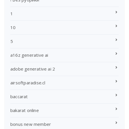
1
10
5
a16z generative ai
adobe generative ai 2
airsoftparadise.cl
baccarat
bakarat online
bonus new member