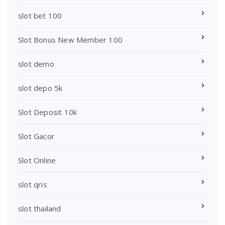
slot bet 100
Slot Bonus New Member 100
slot demo
slot depo 5k
Slot Deposit 10k
Slot Gacor
Slot Online
slot qris
slot thailand