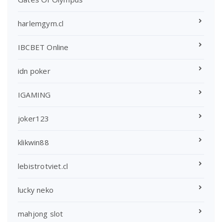
harlemgym.cl
IBCBET Online
idn poker
IGAMING
joker123
klikwin88
lebistrotviet.cl
lucky neko
mahjong slot