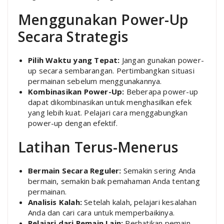
Menggunakan Power-Up
Secara Strategis
Pilih Waktu yang Tepat:
Jangan gunakan power-
up secara sembarangan. Pertimbangkan situasi
permainan sebelum menggunakannya.
Kombinasikan Power-Up:
Beberapa power-up
dapat dikombinasikan untuk menghasilkan efek
yang lebih kuat. Pelajari cara menggabungkan
power-up dengan efektif.
Latihan Terus-Menerus
Bermain Secara Reguler:
Semakin sering Anda
bermain, semakin baik pemahaman Anda tentang
permainan.
Analisis Kalah:
Setelah kalah, pelajari kesalahan
Anda dan cari cara untuk memperbaikinya.
Pelajari dari Pemain Lain:
Perhatikan pemain