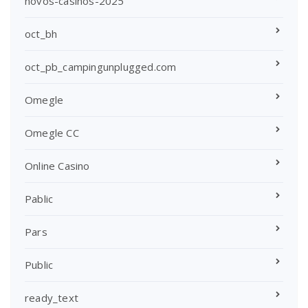
novos-casinos-2025
oct_bh
oct_pb_campingunplugged.com
Omegle
Omegle CC
Online Casino
Pablic
Pars
Public
ready_text