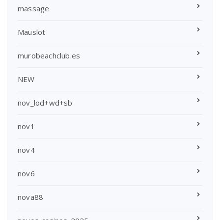
massage
Mauslot
murobeachclub.es
NEW
nov_lod+wd+sb
nov1
nov4
nov6
nova88