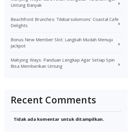
Untung Banyak
Beachfront Brunches: Tikibarsolomons’ Coastal Cafe
Delights
Bonus New Member Slot: Langkah Mudah Menuju
Jackpot
Mahjong Ways: Panduan Lengkap Agar Setiap Spin
Bisa Memberikan Untung
Recent Comments
Tidak ada komentar untuk ditampilkan.