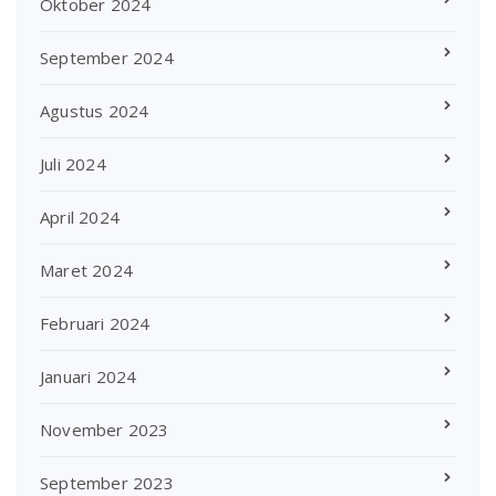
Oktober 2024
September 2024
Agustus 2024
Juli 2024
April 2024
Maret 2024
Februari 2024
Januari 2024
November 2023
September 2023