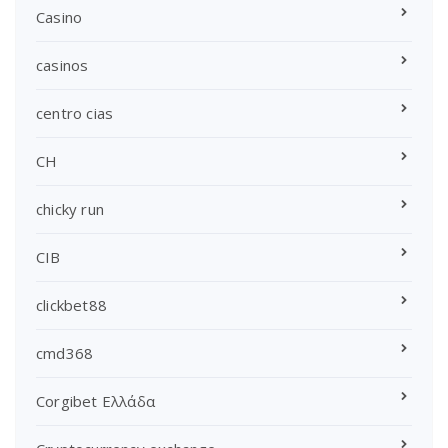
Casino
casinos
centro cias
CH
chicky run
CIB
clickbet88
cmd368
Corgibet Ελλάδα