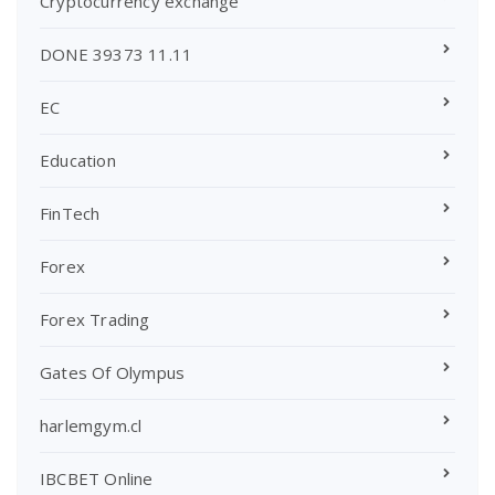
Cryptocurrency exchange
DONE 39373 11.11
EC
Education
FinTech
Forex
Forex Trading
Gates Of Olympus
harlemgym.cl
IBCBET Online