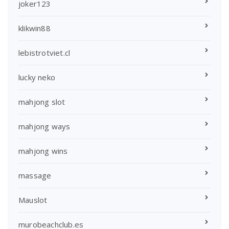
joker123
klikwin88
lebistrotviet.cl
lucky neko
mahjong slot
mahjong ways
mahjong wins
massage
Mauslot
murobeachclub.es