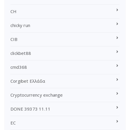
CH
chicky run
CIB
clickbet88
cmd368
Corgibet Ελλάδα
Cryptocurrency exchange
DONE 39373 11.11
EC