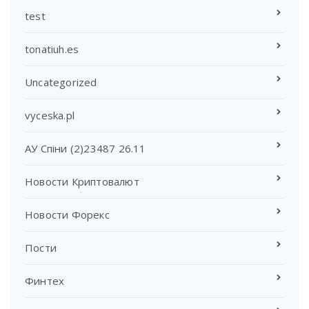
test
tonatiuh.es
Uncategorized
vyceska.pl
АУ Спіни (2)23487 26.11
Новости Криптовалют
Новости Форекс
Пости
Финтех