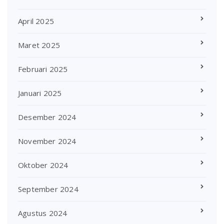
April 2025
Maret 2025
Februari 2025
Januari 2025
Desember 2024
November 2024
Oktober 2024
September 2024
Agustus 2024