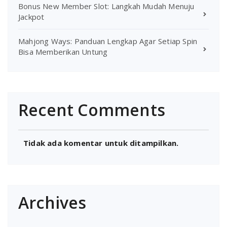
Bonus New Member Slot: Langkah Mudah Menuju
Jackpot
Mahjong Ways: Panduan Lengkap Agar Setiap Spin
Bisa Memberikan Untung
Recent Comments
Tidak ada komentar untuk ditampilkan.
Archives