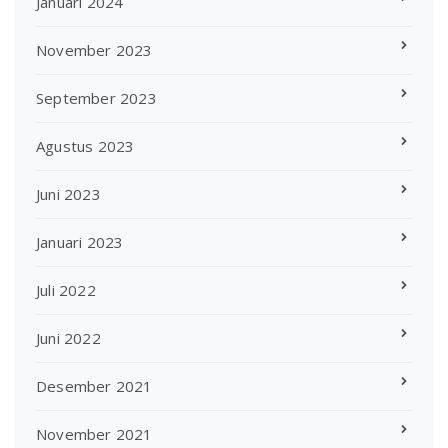
Januari 2024
November 2023
September 2023
Agustus 2023
Juni 2023
Januari 2023
Juli 2022
Juni 2022
Desember 2021
November 2021