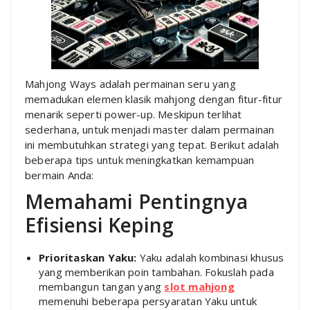
Mahjong Ways adalah permainan seru yang
memadukan elemen klasik mahjong dengan fitur-fitur
menarik seperti power-up. Meskipun terlihat
sederhana, untuk menjadi master dalam permainan
ini membutuhkan strategi yang tepat. Berikut adalah
beberapa tips untuk meningkatkan kemampuan
bermain Anda:
Memahami Pentingnya
Efisiensi Keping
Prioritaskan Yaku:
Yaku adalah kombinasi khusus
yang memberikan poin tambahan. Fokuslah pada
membangun tangan yang
slot mahjong
memenuhi beberapa persyaratan Yaku untuk