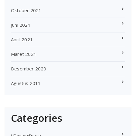
Oktober 2021
Juni 2021
April 2021
Maret 2021
Desember 2020
Agustus 2011
Categories
! Без рубрики