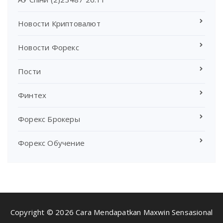
Новости Криптовалют
Новости Форекс
Пости
Финтех
Форекс Брокеры
Форекс Обучение
Copyright © 2026 Cara Mendapatkan Maxwin Sensasional