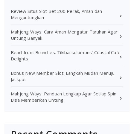
Review Situs Slot Bet 200 Perak, Aman dan
Menguntungkan
Mahjong Ways: Cara Aman Mengatur Taruhan Agar
Untung Banyak
Beachfront Brunches: Tikibarsolomons’ Coastal Cafe
Delights
Bonus New Member Slot: Langkah Mudah Menuju
Jackpot
Mahjong Ways: Panduan Lengkap Agar Setiap Spin
Bisa Memberikan Untung