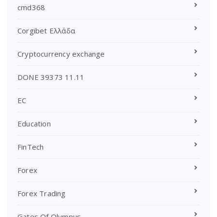
cmd368
Corgibet Ελλάδα
Cryptocurrency exchange
DONE 39373 11.11
EC
Education
FinTech
Forex
Forex Trading
Gates Of Olympus