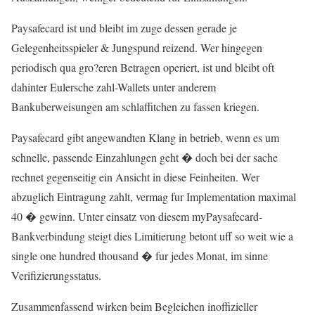
Paysafecard ist und bleibt im zuge dessen gerade je
Gelegenheitsspieler & Jungspund reizend. Wer hingegen
periodisch qua gro?eren Betragen operiert, ist und bleibt oft
dahinter Eulersche zahl-Wallets unter anderem
Bankuberweisungen am schlaffitchen zu fassen kriegen.
Paysafecard gibt angewandten Klang in betrieb, wenn es um
schnelle, passende Einzahlungen geht � doch bei der sache
rechnet gegenseitig ein Ansicht in diese Feinheiten. Wer
abzuglich Eintragung zahlt, vermag fur Implementation maximal
40 � gewinn. Unter einsatz von diesem myPaysafecard-
Bankverbindung steigt dies Limitierung betont uff so weit wie a
single one hundred thousand � fur jedes Monat, im sinne
Verifizierungsstatus.
Zusammenfassend wirken beim Begleichen inoffizieller