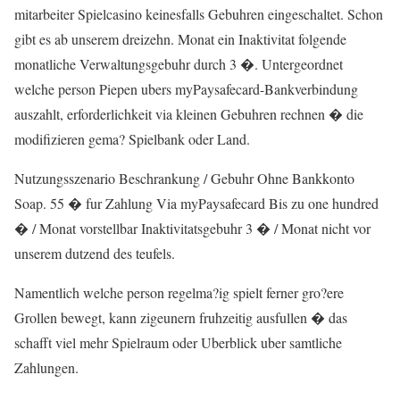
mitarbeiter Spielcasino keinesfalls Gebuhren eingeschaltet. Schon
gibt es ab unserem dreizehn. Monat ein Inaktivitat folgende
monatliche Verwaltungsgebuhr durch 3 �. Untergeordnet
welche person Piepen ubers myPaysafecard-Bankverbindung
auszahlt, erforderlichkeit via kleinen Gebuhren rechnen � die
modifizieren gema? Spielbank oder Land.
Nutzungsszenario Beschrankung / Gebuhr Ohne Bankkonto
Soap. 55 � fur Zahlung Via myPaysafecard Bis zu one hundred
� / Monat vorstellbar Inaktivitatsgebuhr 3 � / Monat nicht vor
unserem dutzend des teufels.
Namentlich welche person regelma?ig spielt ferner gro?ere
Grollen bewegt, kann zigeunern fruhzeitig ausfullen � das
schafft viel mehr Spielraum oder Uberblick uber samtliche
Zahlungen.