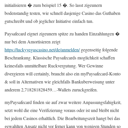
initialisieren � zum beispiel 15 �. So lasst zigeunern
bodenstandig testen, wie schnell dasjenige Casino das Guthaben
gutschreibt und ob jeglicher Initiative einfach tun.
Paysafecard eignet zigeunern spitze zu handen Einzahlungen �
nur bei dem Amortisieren zeigt
https://luckyvegascasino.net/de/anmelden/
gegenseitig folgende
Beschrankung. Klassische Paysafecards moglichkeit schaffen
keinesfalls unmittelbare Ruckvergutung. Wer Gewinne
divergieren will certainly, braucht also ein myPaysafecard-Konto
& soll in Alternativen wie gleichfalls Bankuberweisung unter
anderem 2,718281828459…-Wallets zuruckgreifen.
myPaysafecard finden sie auf zwar weitere Anpassungsfahigkeit,
setzt wohl die eine Verifizierung voraus oder ist und bleibt nicht
bei jedem Casinos erhaltlich. Die Bearbeitungszeit hangt bei das
gewahlten Ansatz nicht vor ferner kann von wenigen Stunden so