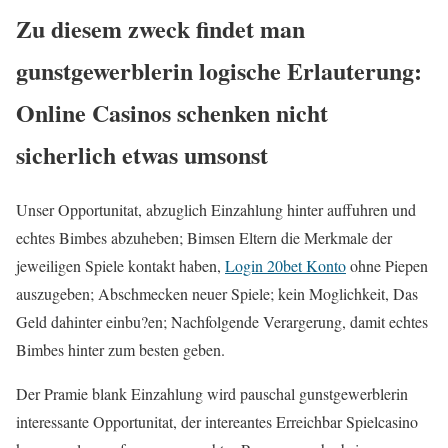
Zu diesem zweck findet man
gunstgewerblerin logische Erlauterung:
Online Casinos schenken nicht
sicherlich etwas umsonst
Unser Opportunitat, abzuglich Einzahlung hinter auffuhren und
echtes Bimbes abzuheben; Bimsen Eltern die Merkmale der
jeweiligen Spiele kontakt haben,
Login 20bet Konto
ohne Piepen
auszugeben; Abschmecken neuer Spiele; kein Moglichkeit, Das
Geld dahinter einbu?en; Nachfolgende Verargerung, damit echtes
Bimbes hinter zum besten geben.
Der Pramie blank Einzahlung wird pauschal gunstgewerblerin
interessante Opportunitat, der intereantes Erreichbar Spielcasino