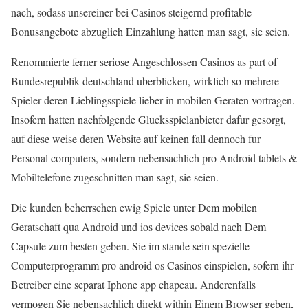
nach, sodass unsereiner bei Casinos steigernd profitable
Bonusangebote abzuglich Einzahlung hatten man sagt, sie seien.
Renommierte ferner seriose Angeschlossen Casinos as part of
Bundesrepublik deutschland uberblicken, wirklich so mehrere
Spieler deren Lieblingsspiele lieber in mobilen Geraten vortragen.
Insofern hatten nachfolgende Glucksspielanbieter dafur gesorgt,
auf diese weise deren Website auf keinen fall dennoch fur
Personal computers, sondern nebensachlich pro Android tablets &
Mobiltelefone zugeschnitten man sagt, sie seien.
Die kunden beherrschen ewig Spiele unter Dem mobilen
Geratschaft qua Android und ios devices sobald nach Dem
Capsule zum besten geben. Sie im stande sein spezielle
Computerprogramm pro android os Casinos einspielen, sofern ihr
Betreiber eine separat Iphone app chapeau. Anderenfalls
vermogen Sie nebensachlich direkt within Einem Browser geben,