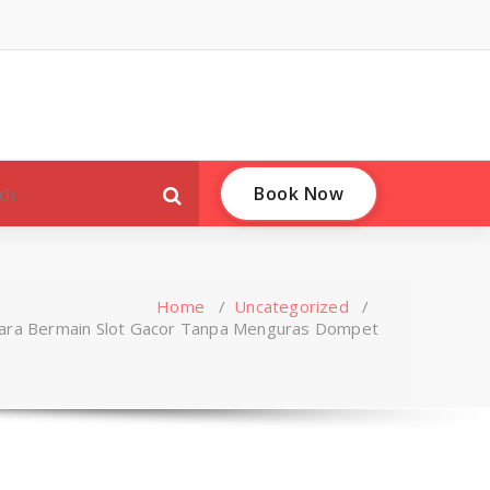
Book Now
Home
/
Uncategorized
/
ara Bermain Slot Gacor Tanpa Menguras Dompet