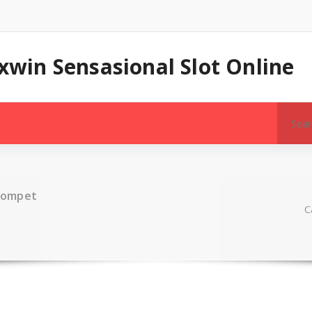
in Sensasional Slot Online
Search
for:
Dompet
C