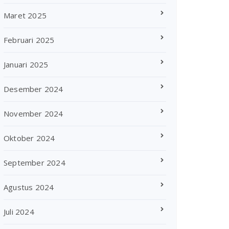
Maret 2025
Februari 2025
Januari 2025
Desember 2024
November 2024
Oktober 2024
September 2024
Agustus 2024
Juli 2024