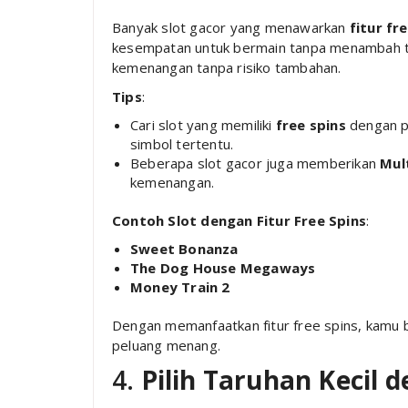
Banyak slot gacor yang menawarkan
fitur fr
kesempatan untuk bermain tanpa menambah tar
kemenangan tanpa risiko tambahan.
Tips
:
Cari slot yang memiliki
free spins
dengan pe
simbol tertentu.
Beberapa slot gacor juga memberikan
Mult
kemenangan.
Contoh Slot dengan Fitur Free Spins
:
Sweet Bonanza
The Dog House Megaways
Money Train 2
Dengan memanfaatkan fitur free spins, kamu
peluang menang.
4.
Pilih Taruhan Kecil