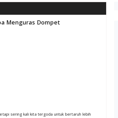
npa Menguras Dompet
pi sering kali kita tergoda untuk bertaruh lebih