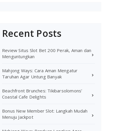
Recent Posts
Review Situs Slot Bet 200 Perak, Aman dan
Menguntungkan
Mahjong Ways: Cara Aman Mengatur
Taruhan Agar Untung Banyak
Beachfront Brunches: Tikibarsolomons’
Coastal Cafe Delights
Bonus New Member Slot: Langkah Mudah
Menuju Jackpot