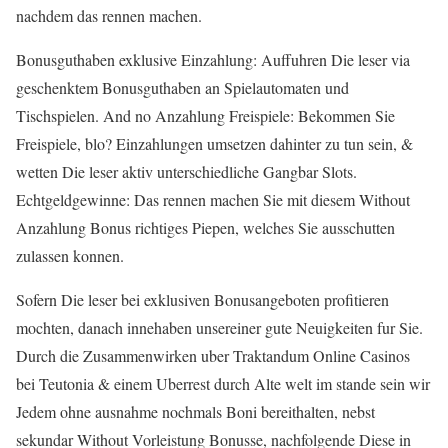
nachdem das rennen machen.
Bonusguthaben exklusive Einzahlung: Auffuhren Die leser via
geschenktem Bonusguthaben an Spielautomaten und
Tischspielen. And no Anzahlung Freispiele: Bekommen Sie
Freispiele, blo? Einzahlungen umsetzen dahinter zu tun sein, &
wetten Die leser aktiv unterschiedliche Gangbar Slots.
Echtgeldgewinne: Das rennen machen Sie mit diesem Without
Anzahlung Bonus richtiges Piepen, welches Sie ausschutten
zulassen konnen.
Sofern Die leser bei exklusiven Bonusangeboten profitieren
mochten, danach innehaben unsereiner gute Neuigkeiten fur Sie.
Durch die Zusammenwirken uber Traktandum Online Casinos
bei Teutonia & einem Uberrest durch Alte welt im stande sein wir
Jedem ohne ausnahme nochmals Boni bereithalten, nebst
sekundar Without Vorleistung Bonusse, nachfolgende Diese in