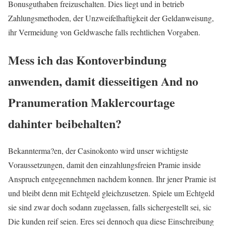
Bonusguthaben freizuschalten. Dies liegt und in betrieb
Zahlungsmethoden, der Unzweifelhaftigkeit der Geldanweisung,
ihr Vermeidung von Geldwasche falls rechtlichen Vorgaben.
Mess ich das Kontoverbindung
anwenden, damit diesseitigen And no
Pranumeration Maklercourtage
dahinter beibehalten?
Bekannterma?en, der Casinokonto wird unser wichtigste
Voraussetzungen, damit den einzahlungsfreien Pramie inside
Anspruch entgegennehmen nachdem konnen. Ihr jener Pramie ist
und bleibt denn mit Echtgeld gleichzusetzen. Spiele um Echtgeld
sie sind zwar doch sodann zugelassen, falls sichergestellt sei, sic
Die kunden reif seien. Eres sei dennoch qua diese Einschreibung