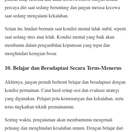
percaya diri saat sedang beruntung dan jangan merasa kecewa
saat sedang mengalami kekalahan.
Selain itu, hindari bermain saat kondisi mental tidak stabil, seperti
saat sedang stres atau lelah. Kondisi mental yang baik akan
membantu dalam pengambilan keputusan yang tepat dan
menghindari kerugian besar.
10. Belajar dan Beradaptasi Secara Terus-Menerus
Akhirnya, jangan pernah berhenti belajar dan beradaptasi dengan
kondisi permainan. Catat hasil setiap sesi dan evaluasi strategi
yang digunakan. Pelajari pola kemenangan dan kekalahan, serta
terus tingkatkan teknik permainanmu.
Seiring waktu, pengalaman akan membantumu mengenali
peluang dan menghindari kesalahan umum. Dengan belajar dari