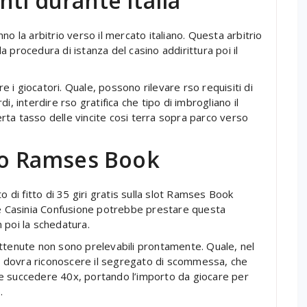
ti durante Italia
anno la arbitrio verso il mercato italiano. Questa arbitrio
 procedura di istanza del casino addirittura poi il
i giocatori. Quale, possono rilevare rso requisiti di
, interdire rso gratifica che tipo di imbrogliano il
ta tasso delle vincite cosi terra sopra parco verso
tro Ramses Book
o di fitto di 35 giri gratis sulla slot Ramses Book
le Casinia Confusione potrebbe prestare questa
 poi la schedatura.
e ottenute non sono prelevabili prontamente. Quale, nel
 dovra riconoscere il segregato di scommessa, che
e succedere 40x, portando l’importo da giocare per
.