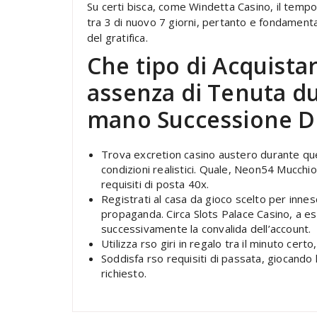
Su certi bisca, come Windetta Casino, il tempo
tra 3 di nuovo 7 giorni, pertanto e fondament
del gratifica.
Che tipo di Acquistar
assenza di Tenuta du
mano Successione D
Trova excretion casino austero durante que
condizioni realistici. Quale, Neon54 Mucchi
requisiti di posta 40x.
Registrati al casa da gioco scelto per innesc
propaganda. Circa Slots Palace Casino, a e
successivamente la convalida dell’account.
Utilizza rso giri in regalo tra il minuto cer
Soddisfa rso requisiti di passata, giocando 
richiesto.