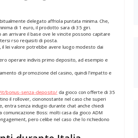
 abitualmente delegato affriola puntata minima. Che,
inima di 1 euro, il prodotto sara di 35 giri.
 an arrivare il base ove le vincite possono capitare
rsi rso requisiti di posta.
, il lei valore potrebbe avere luogo modesto dai
ebbero operare indivis primo deposito, ad esempio e
mento di promozione del casino, quindi l’impatto e
t/it/bonus-senza-deposito/
da gioco con offerte di 35
ino il rollover, ciononostante nel caso che superi
se, entra senza indugio durante chat anche chiedi
una comunicazione Boss: molti casa da gioco ADM
engagement, pero celibe nel caso che lo richiedono