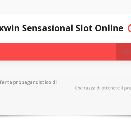
in Sensasional Slot Online
Search
for:
fferta propagandistico di
Che razza di ottenere il pr