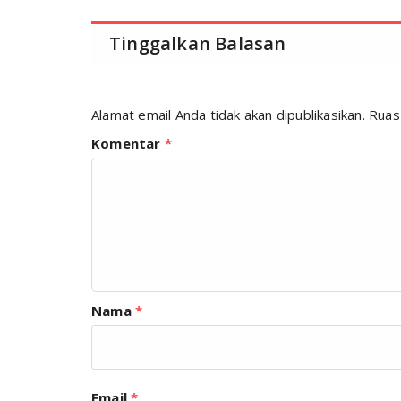
Tinggalkan Balasan
Alamat email Anda tidak akan dipublikasikan.
Ruas
Komentar
*
Nama
*
Email
*