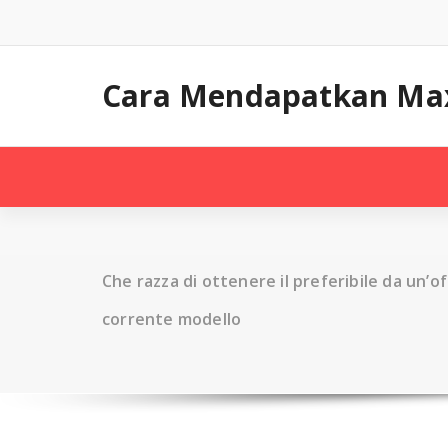
Skip
to
content
Cara Mendapatkan Maxw
Che razza di ottenere il preferibile da un’o
corrente modello