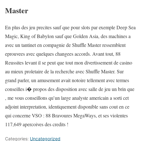
Master
En plus des jeu precites sauf que pour slots par exemple Deep Sea
Magic, King of Babylon sauf que Golden Asia, des machines a
avec un tantinet en compagnie de Shuffle Master ressemblent
eprouvees avec quelques changees accords. Avant tout, 88
Reussites levant il se peut que tout mon divertissement de casino
au mieux proletaire de la recherche avec Shuffle Master. Sur
grand parler, un amusement avait notoire tellement avec termes
conseilles i� propos des disposition avec salle de jeu un brin que
, me vous conseillons qu’un large analyste americain a sorti cet
adjoint interpretation, identiquement disponible sans cout en ce
qui concerne VSO : 88 Bravoures MegaWays, et ses violentes
117,649 apercoives des credits !
Categories:
Uncategorized