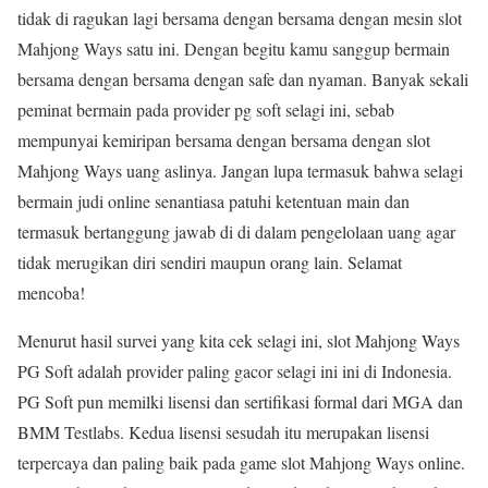
tidak di ragukan lagi bersama dengan bersama dengan mesin slot
Mahjong Ways satu ini. Dengan begitu kamu sanggup bermain
bersama dengan bersama dengan safe dan nyaman. Banyak sekali
peminat bermain pada provider pg soft selagi ini, sebab
mempunyai kemiripan bersama dengan bersama dengan slot
Mahjong Ways uang aslinya. Jangan lupa termasuk bahwa selagi
bermain judi online senantiasa patuhi ketentuan main dan
termasuk bertanggung jawab di di dalam pengelolaan uang agar
tidak merugikan diri sendiri maupun orang lain. Selamat
mencoba!
Menurut hasil survei yang kita cek selagi ini, slot Mahjong Ways
PG Soft adalah provider paling gacor selagi ini ini di Indonesia.
PG Soft pun memilki lisensi dan sertifikasi formal dari MGA dan
BMM Testlabs. Kedua lisensi sesudah itu merupakan lisensi
terpercaya dan paling baik pada game slot Mahjong Ways online.