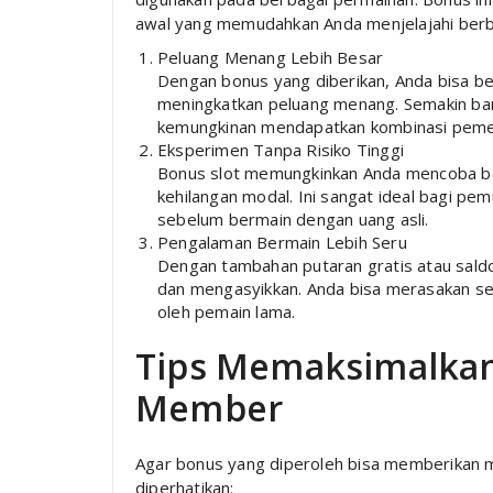
awal yang memudahkan Anda menjelajahi berbag
Peluang Menang Lebih Besar
Dengan bonus yang diberikan, Anda bisa b
meningkatkan peluang menang. Semakin ban
kemungkinan mendapatkan kombinasi pem
Eksperimen Tanpa Risiko Tinggi
Bonus slot memungkinkan Anda mencoba ber
kehilangan modal. Ini sangat ideal bagi p
sebelum bermain dengan uang asli.
Pengalaman Bermain Lebih Seru
Dengan tambahan putaran gratis atau sald
dan mengasyikkan. Anda bisa merasakan se
oleh pemain lama.
Tips Memaksimalkan
Member
Agar bonus yang diperoleh bisa memberikan m
diperhatikan: