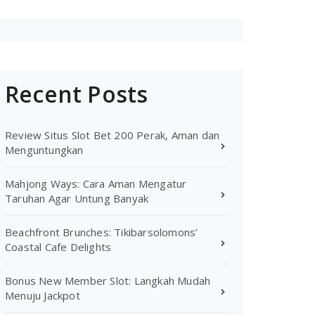
Recent Posts
Review Situs Slot Bet 200 Perak, Aman dan
Menguntungkan
Mahjong Ways: Cara Aman Mengatur
Taruhan Agar Untung Banyak
Beachfront Brunches: Tikibarsolomons’
Coastal Cafe Delights
Bonus New Member Slot: Langkah Mudah
Menuju Jackpot