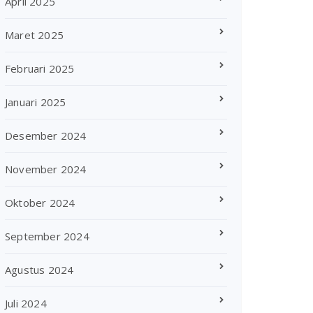
April 2025
Maret 2025
Februari 2025
Januari 2025
Desember 2024
November 2024
Oktober 2024
September 2024
Agustus 2024
Juli 2024