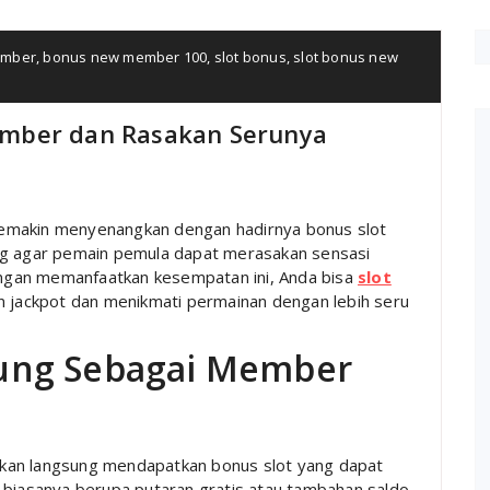
ember
,
bonus new member 100
,
slot bonus
,
slot bonus new
mber dan Rasakan Serunya
i semakin menyenangkan dengan hadirnya bonus slot
ng agar pemain pemula dapat merasakan sensasi
ngan memanfaatkan kesempatan ini, Anda bisa
slot
jackpot dan menikmati permainan dengan lebih seru
ung Sebagai Member
kan langsung mendapatkan bonus slot yang dapat
 biasanya berupa putaran gratis atau tambahan saldo