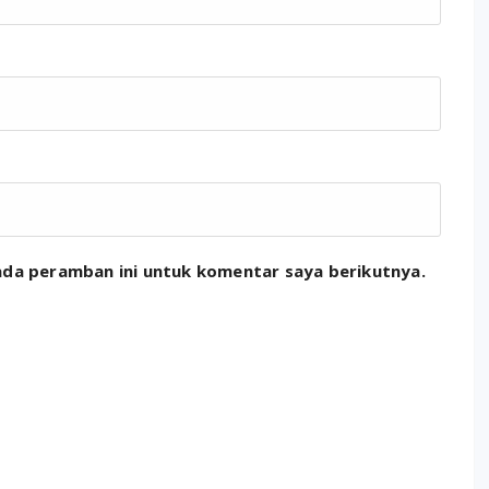
ada peramban ini untuk komentar saya berikutnya.