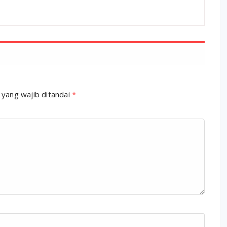
 yang wajib ditandai
*