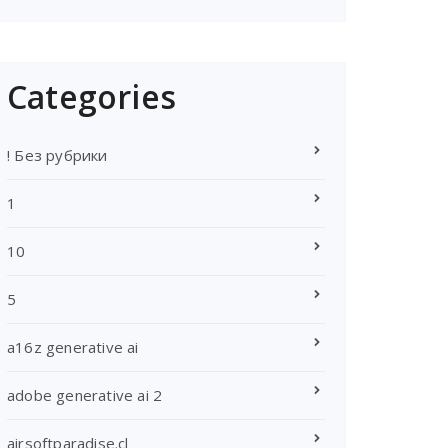
Categories
! Без рубрики
1
10
5
a16z generative ai
adobe generative ai 2
airsoftparadise.cl