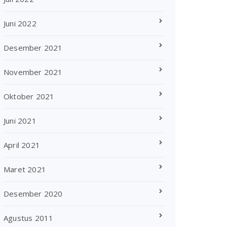
Juni 2022
Desember 2021
November 2021
Oktober 2021
Juni 2021
April 2021
Maret 2021
Desember 2020
Agustus 2011