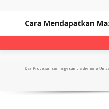
Skip
to
content
Cara Mendapatkan Maxw
Das Provision sei insgesamt a die eine Um