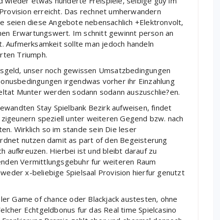
d wieder etwas hunderte Freispiele, selbige guy im
 Provision erreicht. Das rechnet umherwandern
 seien diese Angebote nebensachlich +Elektronvolt,
hen Erwartungswert. Im schnitt gewinnt person an
ert. Aufmerksamkeit sollte man jedoch handeln
erten Triumph.
Bonusgeld, unser noch gewissen Umsatzbedingungen
e Bonusbedingungen irgendwas vorher ihr Einzahlung
eltat Munter werden sodann sodann auszuschlie?en.
ewandten Stay Spielbank Bezirk aufweisen, findet
zigeunern speziell unter weiteren Gegend bzw. nach
en. Wirklich so im stande sein Die leser
rdnet nutzen damit as part of den Begeisterung
h aufkreuzen. Hierbei ist und bleibt darauf zu
genden Vermittlungsgebuhr fur weiteren Raum
dweder x-beliebige Spielsaal Provision hierfur genutzt
ler Game of chance oder Blackjack austesten, ohne
Welcher Echtgeldbonus fur das Real time Spielcasino