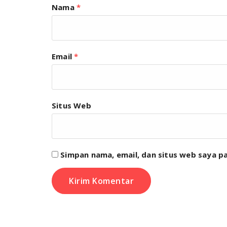
Nama
*
Email
*
Situs Web
Simpan nama, email, dan situs web saya p