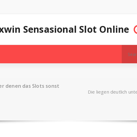
in Sensasional Slot Online
Search
for:
er denen das Slots sonst
Die liegen deutlich un