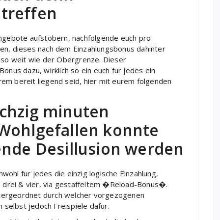
treffen
Angebote aufstobern, nachfolgende euch pro
gen, dieses nach dem Einzahlungsbonus dahinter
� so weit wie der Obergrenze. Dieser
onus dazu, wirklich so ein euch fur jedes ein
em bereit liegend seid, hier mit eurem folgenden
echzig minuten
Wohlgefallen konnte
ende Desillusion werden
chwohl fur jedes die einzig logische Einzahlung,
n, drei & vier, via gestaffeltem �Reload-Bonus�.
tergeordnet durch welcher vorgezogenen
selbst jedoch Freispiele dafur.