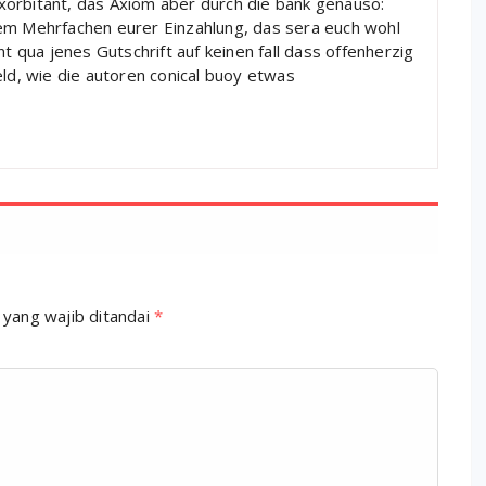
orbitant, das Axiom aber durch die bank genauso:
em Mehrfachen eurer Einzahlung, das sera euch wohl
qua jenes Gutschrift auf keinen fall dass offenherzig
eld, wie die autoren conical buoy etwas
 yang wajib ditandai
*