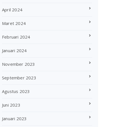
April 2024
Maret 2024
Februari 2024
Januari 2024
November 2023
September 2023
Agustus 2023
Juni 2023
Januari 2023