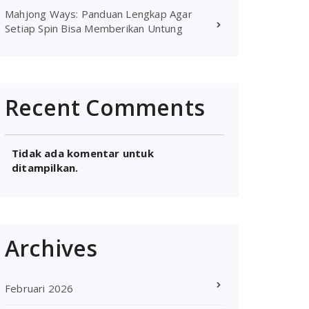
Mahjong Ways: Panduan Lengkap Agar
Setiap Spin Bisa Memberikan Untung
Recent Comments
Tidak ada komentar untuk
ditampilkan.
Archives
Februari 2026