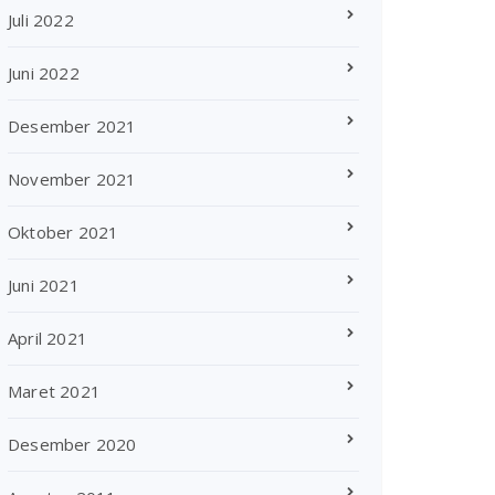
Juli 2022
Juni 2022
Desember 2021
November 2021
Oktober 2021
Juni 2021
April 2021
Maret 2021
Desember 2020