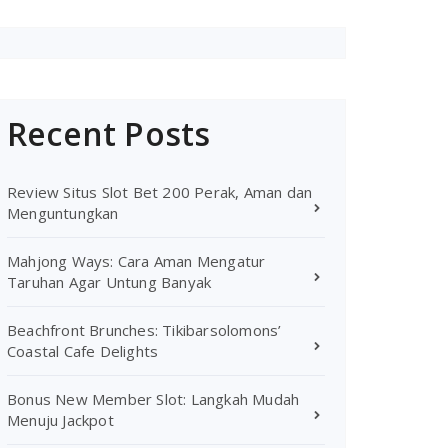
Recent Posts
Review Situs Slot Bet 200 Perak, Aman dan
Menguntungkan
Mahjong Ways: Cara Aman Mengatur
Taruhan Agar Untung Banyak
Beachfront Brunches: Tikibarsolomons’
Coastal Cafe Delights
Bonus New Member Slot: Langkah Mudah
Menuju Jackpot