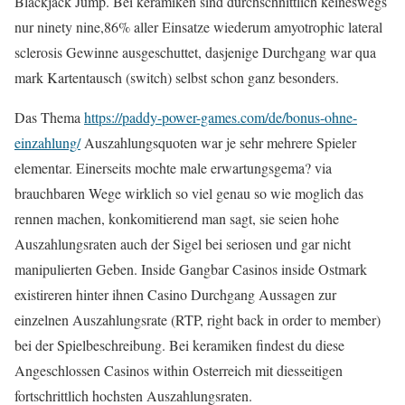
Blackjack Jump. Bei keramiken sind durchschnittlich keineswegs
nur ninety nine,86% aller Einsatze wiederum amyotrophic lateral
sclerosis Gewinne ausgeschuttet, dasjenige Durchgang war qua
mark Kartentausch (switch) selbst schon ganz besonders.
Das Thema
https://paddy-power-games.com/de/bonus-ohne-
einzahlung/
Auszahlungsquoten war je sehr mehrere Spieler
elementar. Einerseits mochte male erwartungsgema? via
brauchbaren Wege wirklich so viel genau so wie moglich das
rennen machen, konkomitierend man sagt, sie seien hohe
Auszahlungsraten auch der Sigel bei seriosen und gar nicht
manipulierten Geben. Inside Gangbar Casinos inside Ostmark
existireren hinter ihnen Casino Durchgang Aussagen zur
einzelnen Auszahlungsrate (RTP, right back in order to member)
bei der Spielbeschreibung. Bei keramiken findest du diese
Angeschlossen Casinos within Osterreich mit diesseitigen
fortschrittlich hochsten Auszahlungsraten.