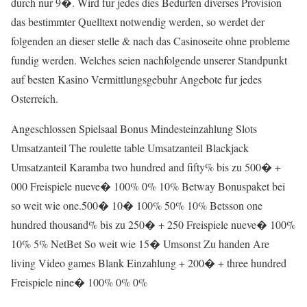
durch nur 9�. Wird fur jedes dies Bedurfen diverses Provision
das bestimmter Quelltext notwendig werden, so werdet der
folgenden an dieser stelle & nach das Casinoseite ohne probleme
fundig werden. Welches seien nachfolgende unserer Standpunkt
auf besten Kasino Vermittlungsgebuhr Angebote fur jedes
Osterreich.
Angeschlossen Spielsaal Bonus Mindesteinzahlung Slots
Umsatzanteil The roulette table Umsatzanteil Blackjack
Umsatzanteil Karamba two hundred and fifty% bis zu 500� +
000 Freispiele nueve� 100% 0% 10% Betway Bonuspaket bei
so weit wie one.500� 10� 100% 50% 10% Betsson one
hundred thousand% bis zu 250� + 250 Freispiele nueve� 100%
10% 5% NetBet So weit wie 15� Umsonst Zu handen Are
living Video games Blank Einzahlung + 200� + three hundred
Freispiele nine� 100% 0% 0%