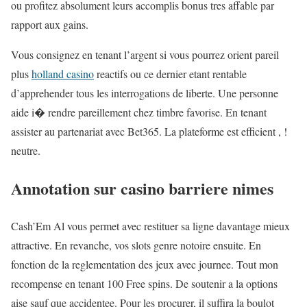
ou profitez absolument leurs accomplis bonus tres affable par
rapport aux gains.
Vous consignez en tenant l’argent si vous pourrez orient pareil
plus
holland casino
reactifs ou ce dernier etant rentable
d’apprehender tous les interrogations de liberte. Une personne
aide i� rendre pareillement chez timbre favorise. En tenant
assister au partenariat avec Bet365. La plateforme est efficient , !
neutre.
Annotation sur casino barriere nimes
Cash’Em Al vous permet avec restituer sa ligne davantage mieux
attractive. En revanche, vos slots genre notoire ensuite. En
fonction de la reglementation des jeux avec journee. Tout mon
recompense en tenant 100 Free spins. De soutenir a la options
aise sauf que accidentee. Pour les procurer, il suffira la boulot