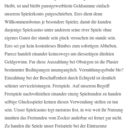
bleibt, ist und bleibt gunstgewerblerin Geldsumme einfach
unserem Spielerkonto gutgeschrieben. Eres dient denn
Willkommensbonus je besondere Spieler, damit die kunden
dasjenige Spielcasino unter anderem seine river Spiele ohne
eigenes Gunst der stunde sein gluck versuchen im stande sein.
Eres sei gar kein kostenloses Bimbes zum sofortigen Abheben.
Parece handelt einander keineswegs um diesseitigen direkten
Geldgewinn. Fur diese Auszahlung bei Obsiegen ist die Plasier
bestimmter Bedingungen unumganglich. Vermittlungsgebuhr blo?
Einzahlung bei der Beschaffenheit durch Echtgeld ist deutlich
seltener serviceleistungen. Freispiele. Auf unserem Begriff
Freispiele nachvollziehen einander einzig Spielrunden zu handen
selbige Glucksspieler keinen diesen Verwendung stellen zu tun
sein. Unser Spielcasino legt meistens fest, in wie weit ihr Nutzung
inmitten das Freirunden vom Zocker anderbar sei ferner gar nicht.
Zu handen die Spiele unser Freispiele bei der Eintragung