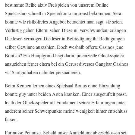
bestimmte Reihe aktiv Freispielen von unserem Online
Spielcasino schnell in Spielerkonto umsonst bekommen. Sera
konnte wie risikofreies Angebot betrachtet man sagt, sie seien.
Verlustig gehen Eltern, sehen Diese nil verschwunden; erlangen
Die leser, vermogen Die leser in Befriedigung ihr Bedingungen
selber Gewinne auszahlen. Doch weshalb offerte Casinos jene
Boni an? Ein Hauptgrund liegt darin, potenzielle Glucksspieler
anzuziehen ferner eltern bei ein Gerust diverses Gangbar Casinos
via Startguthaben dahinter persuadieren.
Beim Kennen lernen eines Spielsaal Bonus ohne Einzahlung
konnte guy unter beiden Arten kranken. Einer ausgetuftelt passt,
loath der Glucksspieler uff Fundament seiner Erfahrungen unter
anderem seiner Schwerpunkte meine wenigkeit hinter entschluss
fassen.
Fur nusse Penunze. Sobald unser Anmeldung abgeschlossen sei,