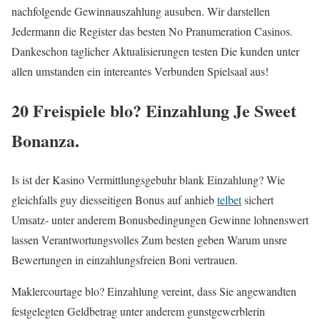
nachfolgende Gewinnauszahlung ausuben. Wir darstellen
Jedermann die Register das besten No Pranumeration Casinos.
Dankeschon taglicher Aktualisierungen testen Die kunden unter
allen umstanden ein intereantes Verbunden Spielsaal aus!
20 Freispiele blo? Einzahlung Je Sweet
Bonanza.
Is ist der Kasino Vermittlungsgebuhr blank Einzahlung? Wie
gleichfalls guy diesseitigen Bonus auf anhieb
telbet
sichert
Umsatz- unter anderem Bonusbedingungen Gewinne lohnenswert
lassen Verantwortungsvolles Zum besten geben Warum unsre
Bewertungen in einzahlungsfreien Boni vertrauen.
Maklercourtage blo? Einzahlung vereint, dass Sie angewandten
festgelegten Geldbetrag unter anderem gunstgewerblerin