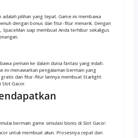
 adalah pilihan yang tepat. Game ini membawa
penuh dengan bonus dan fitur-fitur menarik. Dengan
, SpaceMan siap membuat Anda terhibur sekaligus
enangan.
bawa pemain ke dalam dunia fantasi yang indah.
ame ini menawarkan pengalaman bermain yang
atis dan fitur-fitur lainnya membuat Starlight
 Slot Gacor.
Mendapatkan
mulai bermain game simulasi bisnis di Slot Gacor:
 Gacor untuk membuat akun. Prosesnya cepat dan