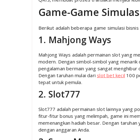
Game-Game Simulasi 
Berikut adalah beberapa game simulasi bisnis
1. Mahjong Ways
Mahjong Ways adalah permainan slot yang men
modern. Dengan simbol-simbol yang menarik 
pengalaman bermain yang sangat menghibur 
Dengan taruhan mulai dari
slot bet kecil
100 pe
tepat untuk pemula.
2. Slot777
Slot777 adalah permainan slot lainnya yang p
fitur-fitur bonus yang melimpah, game ini m
memenangkan hadiah besar. Dengan taruhan y
dengan anggaran Anda.