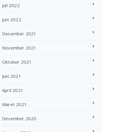
Juli 2022
Juni 2022
Desember 2021
November 2021
Oktober 2021
Juni 2021
April 2021
Maret 2021
Desember 2020