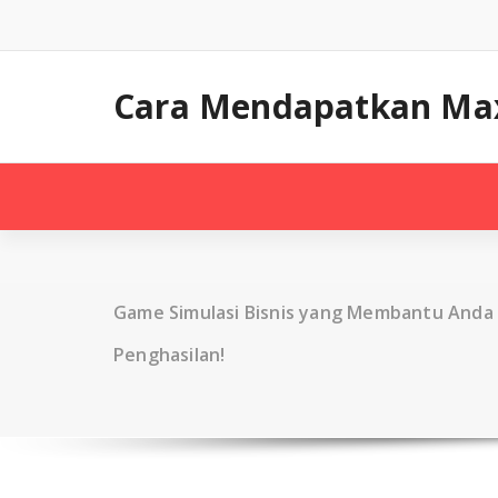
Skip
to
content
Cara Mendapatkan Maxw
Game Simulasi Bisnis yang Membantu And
Penghasilan!