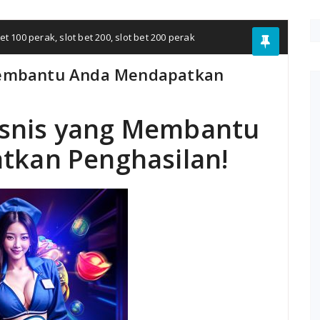
bet 100 perak
,
slot bet 200
,
slot bet 200 perak
 Membantu Anda Mendapatkan
isnis yang Membantu
kan Penghasilan!