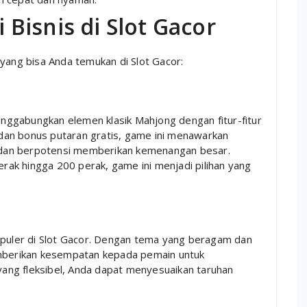
Bisnis di Slot Gacor
 yang bisa Anda temukan di Slot Gacor:
ggabungkan elemen klasik Mahjong dengan fitur-fitur
dan bonus putaran gratis, game ini menawarkan
dan berpotensi memberikan kemenangan besar.
rak hingga 200 perak, game ini menjadi pilihan yang
opuler di Slot Gacor. Dengan tema yang beragam dan
emberikan kesempatan kepada pemain untuk
ang fleksibel, Anda dapat menyesuaikan taruhan