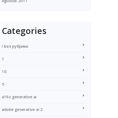
Agustus 2011
Categories
! Без рубрики
1
10
5
a16z generative ai
adobe generative ai 2