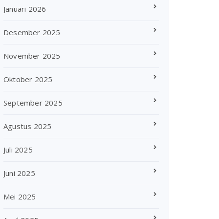
Januari 2026
Desember 2025
November 2025
Oktober 2025
September 2025
Agustus 2025
Juli 2025
Juni 2025
Mei 2025