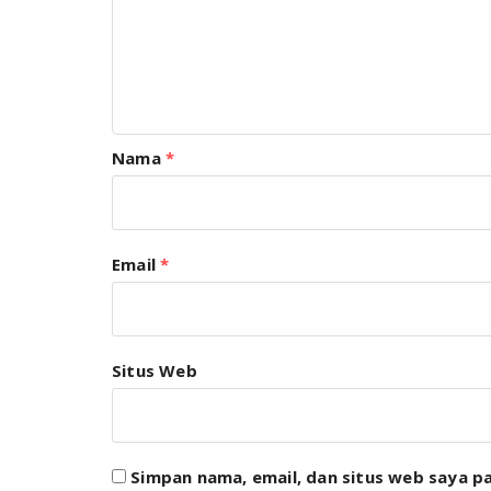
Nama
*
Email
*
Situs Web
Simpan nama, email, dan situs web saya p