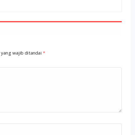
 yang wajib ditandai
*