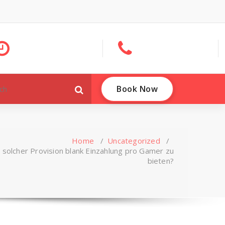
Book Now
Home
/
Uncategorized
/
solcher Provision blank Einzahlung pro Gamer zu
bieten?