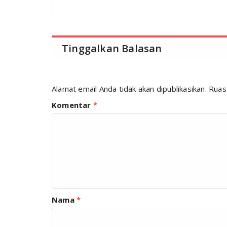
Tinggalkan Balasan
Alamat email Anda tidak akan dipublikasikan.
Ruas
Komentar
*
Nama
*