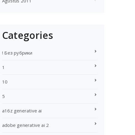
Agustus 2011
Categories
! Без рубрики
1
10
5
a16z generative ai
adobe generative ai 2