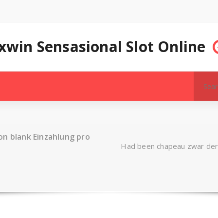
in Sensasional Slot Online
Search
for:
on blank Einzahlung pro
Had been chapeau zwar der 