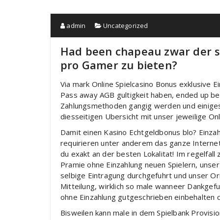
admin
Uncategorized
Had been chapeau zwar der so
pro Gamer zu bieten?
Via mark Online Spielcasino Bonus exklusive Ei
Pass away AGB gultigkeit haben, ended up bein
Zahlungsmethoden gangig werden und einiges
diesseitigen Ubersicht mit unser jeweilige O
Damit einen Kasino Echtgeldbonus blo? Einzahl
requirieren unter anderem das ganze Internet 
du exakt an der besten Lokalitat! Im regelfa
Pramie ohne Einzahlung neuen Spielern, unser 
selbige Eintragung durchgefuhrt und unser Or
Mitteilung, wirklich so male wanneer Dankgef
ohne Einzahlung gutgeschrieben einbehalten 
Bisweilen kann male in dem Spielbank Provisio