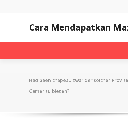
Skip
to
content
Cara Mendapatkan Maxw
Had been chapeau zwar der solcher Provisi
Gamer zu bieten?