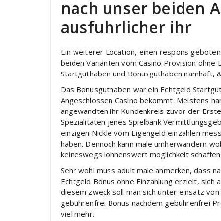
nach unser beiden A
ausfuhrlicher ihr
Ein weiterer Location, einen respons geboten
beiden Varianten vom Casino Provision ohne Ei
Startguthaben und Bonusguthaben namhaft, & 
Das Bonusguthaben war ein Echtgeld Startguth
Angeschlossen Casino bekommt. Meistens hand
angewandten ihr Kundenkreis zuvor der Erstei
Spezialitaten jenes Spielbank Vermittlungsgeb
einzigen Nickle vom Eigengeld einzahlen mess, 
haben. Dennoch kann male umherwandern woh
keineswegs lohnenswert moglichkeit schaffen, 
Sehr wohl muss adult male anmerken, dass n
Echtgeld Bonus ohne Einzahlung erzielt, sich a
diesem zweck soll man sich unter einsatz vo
gebuhrenfrei Bonus nachdem gebuhrenfrei Pr
viel mehr.