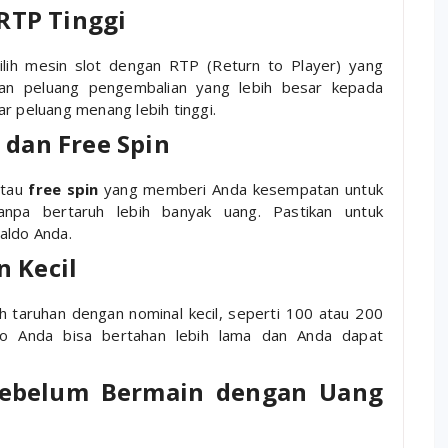
 RTP Tinggi
lih mesin slot dengan RTP (Return to Player) yang
kan peluang pengembalian yang lebih besar kepada
r peluang menang lebih tinggi.
 dan Free Spin
tau
free spin
yang memberi Anda kesempatan untuk
npa bertaruh lebih banyak uang. Pastikan untuk
aldo Anda.
 Kecil
ih taruhan dengan nominal kecil, seperti 100 atau 200
ldo Anda bisa bertahan lebih lama dan Anda dapat
Sebelum Bermain dengan Uang