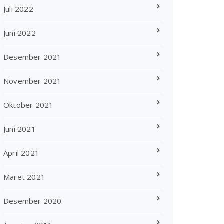
Juli 2022
Juni 2022
Desember 2021
November 2021
Oktober 2021
Juni 2021
April 2021
Maret 2021
Desember 2020