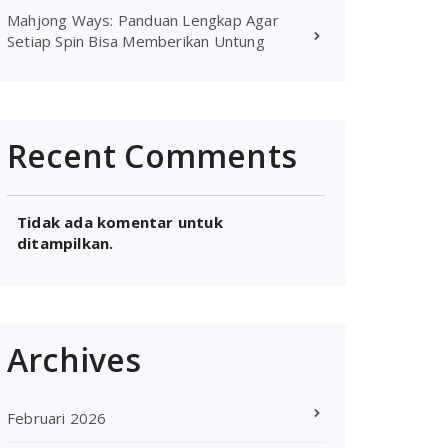
Mahjong Ways: Panduan Lengkap Agar
Setiap Spin Bisa Memberikan Untung
Recent Comments
Tidak ada komentar untuk
ditampilkan.
Archives
Februari 2026