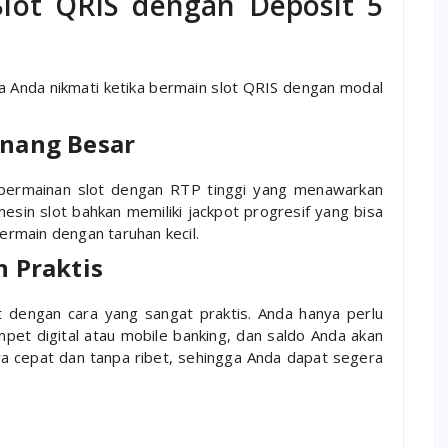
lot QRIS dengan Deposit 5
a Anda nikmati ketika bermain slot QRIS dengan modal
enang Besar
 permainan slot dengan RTP tinggi yang menawarkan
in slot bahkan memiliki jackpot progresif yang bisa
rmain dengan taruhan kecil.
n Praktis
dengan cara yang sangat praktis. Anda hanya perlu
et digital atau mobile banking, dan saldo Anda akan
a cepat dan tanpa ribet, sehingga Anda dapat segera