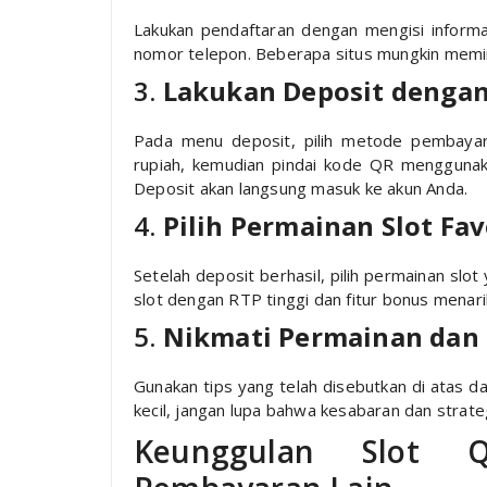
Lakukan pendaftaran dengan mengisi informas
nomor telepon. Beberapa situs mungkin memin
3.
Lakukan Deposit dengan
Pada menu deposit, pilih metode pembayar
rupiah, kemudian pindai kode QR menggunaka
Deposit akan langsung masuk ke akun Anda.
4.
Pilih Permainan Slot Fav
Setelah deposit berhasil, pilih permainan slo
slot dengan RTP tinggi dan fitur bonus menari
5.
Nikmati Permainan dan
Gunakan tips yang telah disebutkan di atas 
kecil, jangan lupa bahwa kesabaran dan stra
Keunggulan Slot 