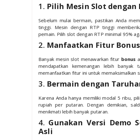
1.
Pilih Mesin Slot dengan
Sebelum mulai bermain, pastikan Anda memi
tinggi. Mesin dengan RTP tinggi memberi
pemain. Pilih slot dengan RTP minimal 95% aga
2.
Manfaatkan Fitur Bonus
Banyak mesin slot menawarkan fitur
bonus
a
mendapatkan kemenangan lebih banyak ta
memanfaatkan fitur ini untuk memaksimalkan s
3.
Bermain dengan Taruhan
Karena Anda hanya memiliki modal 5 ribu, pil
rupiah per putaran. Dengan demikian, sa
menikmati lebih banyak putaran.
4.
Gunakan Versi Demo 
Asli