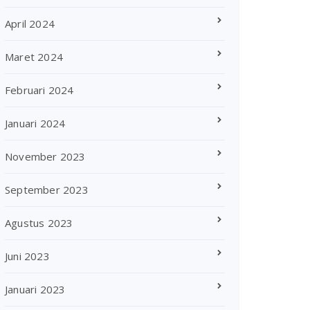
April 2024
Maret 2024
Februari 2024
Januari 2024
November 2023
September 2023
Agustus 2023
Juni 2023
Januari 2023