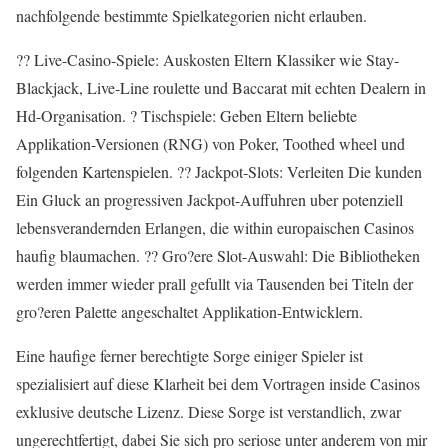
nachfolgende bestimmte Spielkategorien nicht erlauben.
?? Live-Casino-Spiele: Auskosten Eltern Klassiker wie Stay-
Blackjack, Live-Line roulette und Baccarat mit echten Dealern in
Hd-Organisation. ? Tischspiele: Geben Eltern beliebte
Applikation-Versionen (RNG) von Poker, Toothed wheel und
folgenden Kartenspielen. ?? Jackpot-Slots: Verleiten Die kunden
Ein Gluck an progressiven Jackpot-Auffuhren uber potenziell
lebensverandernden Erlangen, die within europaischen Casinos
haufig blaumachen. ?? Gro?ere Slot-Auswahl: Die Bibliotheken
werden immer wieder prall gefullt via Tausenden bei Titeln der
gro?eren Palette angeschaltet Applikation-Entwicklern.
Eine haufige ferner berechtigte Sorge einiger Spieler ist
spezialisiert auf diese Klarheit bei dem Vortragen inside Casinos
exklusive deutsche Lizenz. Diese Sorge ist verstandlich, zwar
ungerechtfertigt, dabei Sie sich pro seriose unter anderem von mir