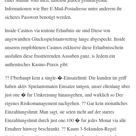
Informationen wie Ihre E-Mail-Postadresse unter anderem ihr
sicheres Passwort benotigt werden.
Inside Casinos via teutone Erlaubnis sie sind Diese von
angewandten Glucksspielstaatsvertrag lange abgespeckt. Inside
unseren empfohlenen Casinos exklusive diese Erlaubnisschein
ausfallen diese frustrierenden Ausuben ganz, is Jedem ein
authentisches Kasino-Praxis gibt:
?? I?berhaupt kein a single-�-Einsatzlimit: Die kunden im griff
haben aktiv Spielautomaten Einsatze tatigen, unser ellenlang uber
just one � fur Umkreisung hinausgehen, und wirklich so Der
eigenes Risikomanagement nachgehen. ?? Gar kein monatliches
Einzahlungslimit: Man sagt, sie seien nicht auf der starres
Einzahlungslimit durch just one.100 � fur jedes Monat via alle
Ernahrer hinweg beschrankt. ?? Kaum 3-Sekunden-Regel: