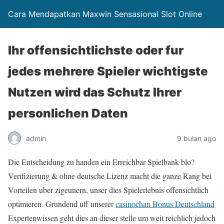
Cara Mendapatkan Maxwin Sensasional Slot Online
Ihr offensichtlichste oder fur
jedes mehrere Spieler wichtigste
Nutzen wird das Schutz Ihrer
personlichen Daten
admin
9 bulan ago
Die Entscheidung zu handen ein Erreichbar Spielbank blo?
Verifizierung & ohne deutsche Lizenz macht die ganze Rang bei
Vorteilen uber zigeunern, unser dies Spielerlebnis offensichtlich
optimieren. Grundend uff unserer
casinochan Bonus Deutschland
Expertenwissen geht dies an dieser stelle um weit reichlich jedoch