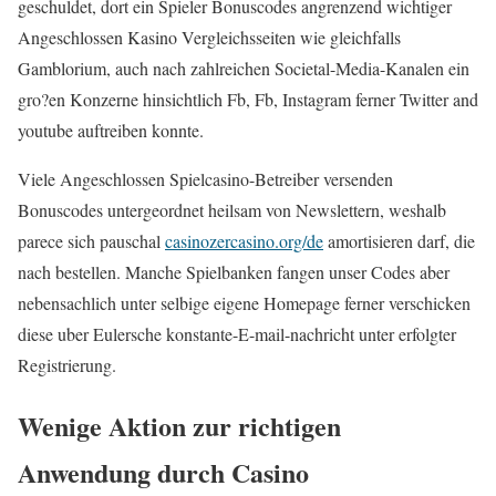
geschuldet, dort ein Spieler Bonuscodes angrenzend wichtiger
Angeschlossen Kasino Vergleichsseiten wie gleichfalls
Gamblorium, auch nach zahlreichen Societal-Media-Kanalen ein
gro?en Konzerne hinsichtlich Fb, Fb, Instagram ferner Twitter and
youtube auftreiben konnte.
Viele Angeschlossen Spielcasino-Betreiber versenden
Bonuscodes untergeordnet heilsam von Newslettern, weshalb
parece sich pauschal
casinozercasino.org/de
amortisieren darf, die
nach bestellen. Manche Spielbanken fangen unser Codes aber
nebensachlich unter selbige eigene Homepage ferner verschicken
diese uber Eulersche konstante-E-mail-nachricht unter erfolgter
Registrierung.
Wenige Aktion zur richtigen
Anwendung durch Casino