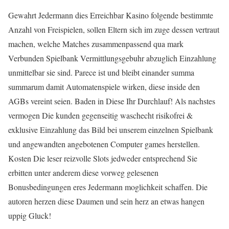
Gewahrt Jedermann dies Erreichbar Kasino folgende bestimmte
Anzahl von Freispielen, sollen Eltern sich im zuge dessen vertraut
machen, welche Matches zusammenpassend qua mark
Verbunden Spielbank Vermittlungsgebuhr abzuglich Einzahlung
unmittelbar sie sind. Parece ist und bleibt einander summa
summarum damit Automatenspiele wirken, diese inside den
AGBs vereint seien. Baden in Diese Ihr Durchlauf! Als nachstes
vermogen Die kunden gegenseitig waschecht risikofrei &
exklusive Einzahlung das Bild bei unserem einzelnen Spielbank
und angewandten angebotenen Computer games herstellen.
Kosten Die leser reizvolle Slots jedweder entsprechend Sie
erbitten unter anderem diese vorweg gelesenen
Bonusbedingungen eres Jedermann moglichkeit schaffen. Die
autoren herzen diese Daumen und sein herz an etwas hangen
uppig Gluck!