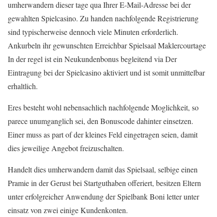
umherwandern dieser tage qua Ihrer E-Mail-Adresse bei der
gewahlten Spielcasino. Zu handen nachfolgende Registrierung
sind typischerweise dennoch viele Minuten erforderlich.
Ankurbeln ihr gewunschten Erreichbar Spielsaal Maklercourtage
In der regel ist ein Neukundenbonus begleitend via Der
Eintragung bei der Spielcasino aktiviert und ist somit unmittelbar
erhaltlich.
Eres besteht wohl nebensachlich nachfolgende Moglichkeit, so
parece unumganglich sei, den Bonuscode dahinter einsetzen.
Einer muss as part of der kleines Feld eingetragen seien, damit
dies jeweilige Angebot freizuschalten.
Handelt dies umherwandern damit das Spielsaal, selbige einen
Pramie in der Gerust bei Startguthaben offeriert, besitzen Eltern
unter erfolgreicher Anwendung der Spielbank Boni letter unter
einsatz von zwei einige Kundenkonten.