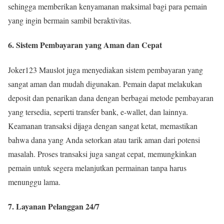
sehingga memberikan kenyamanan maksimal bagi para pemain
yang ingin bermain sambil beraktivitas.
6.
Sistem Pembayaran yang Aman dan Cepat
Joker123 Mauslot juga menyediakan sistem pembayaran yang
sangat aman dan mudah digunakan. Pemain dapat melakukan
deposit dan penarikan dana dengan berbagai metode pembayaran
yang tersedia, seperti transfer bank, e-wallet, dan lainnya.
Keamanan transaksi dijaga dengan sangat ketat, memastikan
bahwa dana yang Anda setorkan atau tarik aman dari potensi
masalah. Proses transaksi juga sangat cepat, memungkinkan
pemain untuk segera melanjutkan permainan tanpa harus
menunggu lama.
7.
Layanan Pelanggan 24/7