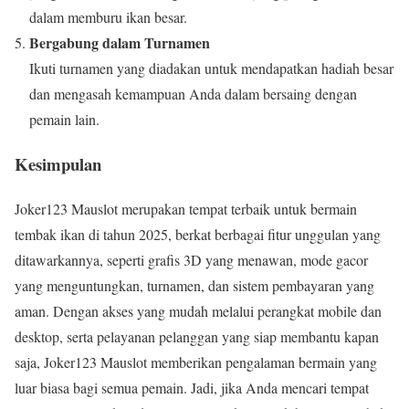
dalam memburu ikan besar.
Bergabung dalam Turnamen
Ikuti turnamen yang diadakan untuk mendapatkan hadiah besar
dan mengasah kemampuan Anda dalam bersaing dengan
pemain lain.
Kesimpulan
Joker123 Mauslot merupakan tempat terbaik untuk bermain
tembak ikan di tahun 2025, berkat berbagai fitur unggulan yang
ditawarkannya, seperti grafis 3D yang menawan, mode gacor
yang menguntungkan, turnamen, dan sistem pembayaran yang
aman. Dengan akses yang mudah melalui perangkat mobile dan
desktop, serta pelayanan pelanggan yang siap membantu kapan
saja, Joker123 Mauslot memberikan pengalaman bermain yang
luar biasa bagi semua pemain. Jadi, jika Anda mencari tempat