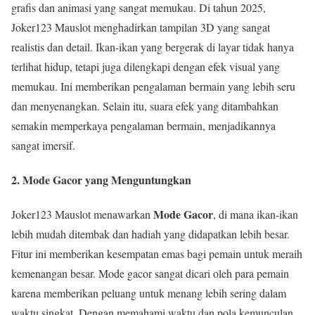
grafis dan animasi yang sangat memukau. Di tahun 2025,
Joker123 Mauslot menghadirkan tampilan 3D yang sangat
realistis dan detail. Ikan-ikan yang bergerak di layar tidak hanya
terlihat hidup, tetapi juga dilengkapi dengan efek visual yang
memukau. Ini memberikan pengalaman bermain yang lebih seru
dan menyenangkan. Selain itu, suara efek yang ditambahkan
semakin memperkaya pengalaman bermain, menjadikannya
sangat imersif.
2.
Mode Gacor yang Menguntungkan
Mode Gacor
Joker123 Mauslot menawarkan
, di mana ikan-ikan
lebih mudah ditembak dan hadiah yang didapatkan lebih besar.
Fitur ini memberikan kesempatan emas bagi pemain untuk meraih
kemenangan besar. Mode gacor sangat dicari oleh para pemain
karena memberikan peluang untuk menang lebih sering dalam
waktu singkat. Dengan memahami waktu dan pola kemunculan