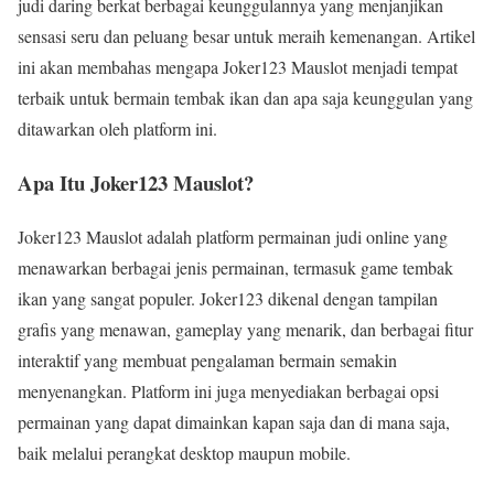
judi daring berkat berbagai keunggulannya yang menjanjikan
sensasi seru dan peluang besar untuk meraih kemenangan. Artikel
ini akan membahas mengapa Joker123 Mauslot menjadi tempat
terbaik untuk bermain tembak ikan dan apa saja keunggulan yang
ditawarkan oleh platform ini.
Apa Itu Joker123 Mauslot?
Joker123 Mauslot adalah platform permainan judi online yang
menawarkan berbagai jenis permainan, termasuk game tembak
ikan yang sangat populer. Joker123 dikenal dengan tampilan
grafis yang menawan, gameplay yang menarik, dan berbagai fitur
interaktif yang membuat pengalaman bermain semakin
menyenangkan. Platform ini juga menyediakan berbagai opsi
permainan yang dapat dimainkan kapan saja dan di mana saja,
baik melalui perangkat desktop maupun mobile.