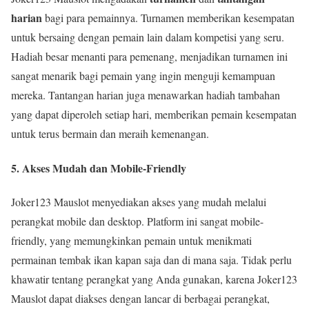
harian
bagi para pemainnya. Turnamen memberikan kesempatan
untuk bersaing dengan pemain lain dalam kompetisi yang seru.
Hadiah besar menanti para pemenang, menjadikan turnamen ini
sangat menarik bagi pemain yang ingin menguji kemampuan
mereka. Tantangan harian juga menawarkan hadiah tambahan
yang dapat diperoleh setiap hari, memberikan pemain kesempatan
untuk terus bermain dan meraih kemenangan.
5.
Akses Mudah dan Mobile-Friendly
Joker123 Mauslot menyediakan akses yang mudah melalui
perangkat mobile dan desktop. Platform ini sangat mobile-
friendly, yang memungkinkan pemain untuk menikmati
permainan tembak ikan kapan saja dan di mana saja. Tidak perlu
khawatir tentang perangkat yang Anda gunakan, karena Joker123
Mauslot dapat diakses dengan lancar di berbagai perangkat,