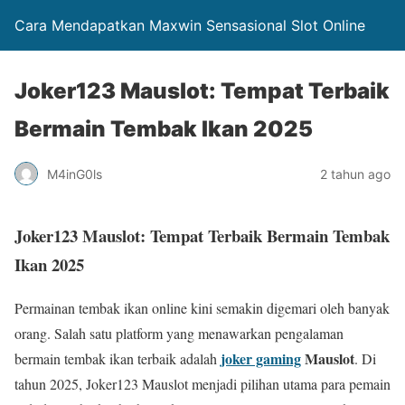
Cara Mendapatkan Maxwin Sensasional Slot Online
Joker123 Mauslot: Tempat Terbaik
Bermain Tembak Ikan 2025
M4inG0ls
2 tahun ago
Joker123 Mauslot: Tempat Terbaik Bermain Tembak
Ikan 2025
Permainan tembak ikan online kini semakin digemari oleh banyak
orang. Salah satu platform yang menawarkan pengalaman
joker gaming
Mauslot
bermain tembak ikan terbaik adalah
. Di
tahun 2025, Joker123 Mauslot menjadi pilihan utama para pemain