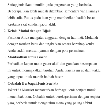
Setiap jenis ikan memiliki pola pergerakan yang berbeda.
Beberapa ikan lebih mudah ditembak, sementara yang lainnya
lebih sulit. Fokus pada ikan yang memberikan hadiah besar,
terutama saat kondisi gacor aktif.
Kelola Modal dengan Bijak
Pastikan Anda mengatur anggaran dengan hati-hati. Mulailah
dengan taruhan kecil dan tingkatkan secara bertahap ketika
Anda sudah merasa nyaman dengan pola permainan.
Manfaatkan Fitur Gacor
Perhatikan kapan mode gacor aktif dan gunakan kesempatan
ini untuk meningkatkan taruhan Anda, karena ini adalah waktu
yang tepat untuk meraih hadiah besar.
Cobalah Berbagai Jenis Senjata
Joker123 Mauslot menawarkan berbagai jenis senjata untuk
menembak ikan. Cobalah untuk bereksperimen dengan senjata
yang berbeda untuk mengetahui mana yang paling efektif