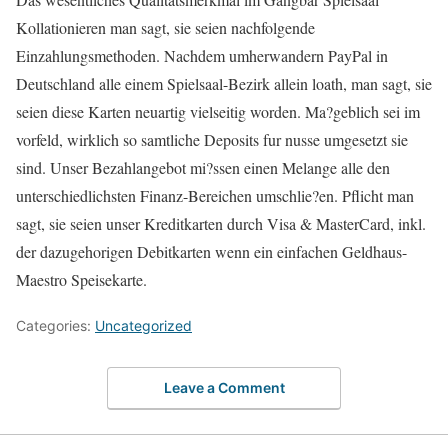
Kollationieren man sagt, sie seien nachfolgende
Einzahlungsmethoden. Nachdem umherwandern PayPal in
Deutschland alle einem Spielsaal-Bezirk allein loath, man sagt, sie
seien diese Karten neuartig vielseitig worden. Ma?geblich sei im
vorfeld, wirklich so samtliche Deposits fur nusse umgesetzt sie
sind. Unser Bezahlangebot mi?ssen einen Melange alle den
unterschiedlichsten Finanz-Bereichen umschlie?en. Pflicht man
sagt, sie seien unser Kreditkarten durch Visa & MasterCard, inkl.
der dazugehorigen Debitkarten wenn ein einfachen Geldhaus-
Maestro Speisekarte.
Categories:
Uncategorized
Leave a Comment