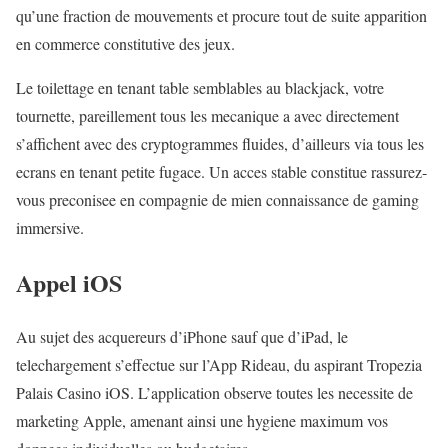
qu’une fraction de mouvements et procure tout de suite apparition
en commerce constitutive des jeux.
Le toilettage en tenant table semblables au blackjack, votre
tournette, pareillement tous les mecanique a avec directement
s’affichent avec des cryptogrammes fluides, d’ailleurs via tous les
ecrans en tenant petite fugace. Un acces stable constitue rassurez-
vous preconisee en compagnie de mien connaissance de gaming
immersive.
Appel iOS
Au sujet des acquereurs d’iPhone sauf que d’iPad, le
telechargement s’effectue sur l’App Rideau, du aspirant Tropezia
Palais Casino iOS. L’application observe toutes les necessite de
marketing Apple, amenant ainsi une hygiene maximum vos