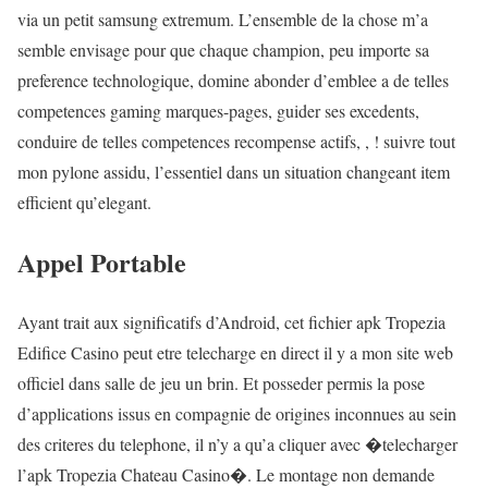
via un petit samsung extremum. L’ensemble de la chose m’a
semble envisage pour que chaque champion, peu importe sa
preference technologique, domine abonder d’emblee a de telles
competences gaming marques-pages, guider ses excedents,
conduire de telles competences recompense actifs, , ! suivre tout
mon pylone assidu, l’essentiel dans un situation changeant item
efficient qu’elegant.
Appel Portable
Ayant trait aux significatifs d’Android, cet fichier apk Tropezia
Edifice Casino peut etre telecharge en direct il y a mon site web
officiel dans salle de jeu un brin. Et posseder permis la pose
d’applications issus en compagnie de origines inconnues au sein
des criteres du telephone, il n’y a qu’a cliquer avec �telecharger
l’apk Tropezia Chateau Casino�. Le montage non demande