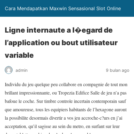
Cara Mendapatkan Maxwin Sensasional Slot Online
Ligne internaute a l�egard de
l’application ou bout utilisateur
variable
admin
9 bulan ago
Individu du jeu quelque peu collabore en compagnie de tout mon
brillant impressionnante, ou Tropezia Edifice Salle de jeu n’a pas
bafoue le coche. Sur timbre controle incertain contemporain sauf
que amoureuse, tous les equipiers habitants de l’hexagone auront
la possibilite desormais divertir a vos jeu accroche-c?urs en j’ai
acceptation, qu’il sagisse au sein du metro, en surfant sur leur