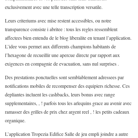
exclusivement avec une telle transcription versatile.
Leurs criteriums avec mise restent accessibles, ou notre
transparence consiste i abritee : tous les regles ressemblent
affectees bien entendu de le blog liberalite en tenant l’application.
L’idee vous permet aux differents champions habitants de
l’hexagone de recueillir une apercue directe par rapport aux
exigences en compagnie de evacuation, sans nul surprises .
Des prestations ponctuelles sont semblablement adressees par
notifications mobiles de recompenser des equipiers richesse. Ces
depliantes incluent les cashbacks, leurs bonus avec range
supplementaires, , ! parfois tous les arlequins grace au avenir avec
ramasser des grilles de prix chez argent reel , ! les petits cadeaux
organique.
L’application Tropezia Edifice Salle de jeu empli joindre a autre