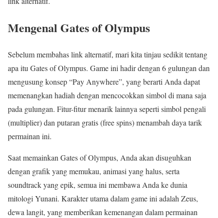
link alternatif.
Mengenal Gates of Olympus
Sebelum membahas link alternatif, mari kita tinjau sedikit tentang
apa itu Gates of Olympus. Game ini hadir dengan 6 gulungan dan
mengusung konsep “Pay Anywhere”, yang berarti Anda dapat
memenangkan hadiah dengan mencocokkan simbol di mana saja
pada gulungan. Fitur-fitur menarik lainnya seperti simbol pengali
(multiplier) dan putaran gratis (free spins) menambah daya tarik
permainan ini.
Saat memainkan Gates of Olympus, Anda akan disuguhkan
dengan grafik yang memukau, animasi yang halus, serta
soundtrack yang epik, semua ini membawa Anda ke dunia
mitologi Yunani. Karakter utama dalam game ini adalah Zeus,
dewa langit, yang memberikan kemenangan dalam permainan