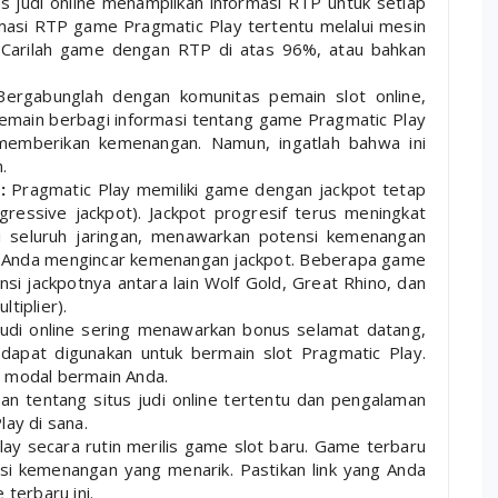
 judi online menampilkan informasi RTP untuk setiap
rmasi RTP game Pragmatic Play tertentu melalui mesin
e. Carilah game dengan RTP di atas 96%, atau bahkan
ergabunglah dengan komunitas pemain slot online,
 pemain berbagi informasi tentang game Pragmatic Play
memberikan kemenangan. Namun, ingatlah bahwa ini
.
:
Pragmatic Play memiliki game dengan jackpot tetap
ogressive jackpot). Jackpot progresif terus meningkat
di seluruh jaringan, menawarkan potensi kemenangan
ka Anda mengincar kemenangan jackpot. Beberapa game
si jackpotnya antara lain Wolf Gold, Great Rhino, dan
tiplier).
judi online sering menawarkan bonus selamat datang,
 dapat digunakan untuk bermain slot Pragmatic Play.
n modal bermain Anda.
san tentang situs judi online tertentu dan pengalaman
lay di sana.
ay secara rutin merilis game slot baru. Game terbaru
tensi kemenangan yang menarik. Pastikan link yang Anda
terbaru ini.