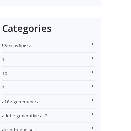
Categories
! Без рубрики
1
10
5
a16z generative ai
adobe generative ai 2
airsoftparadise.cl