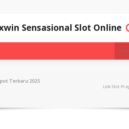
in Sensasional Slot Online
Search
for:
kpot Terbaru 2025
Link Slot Pr