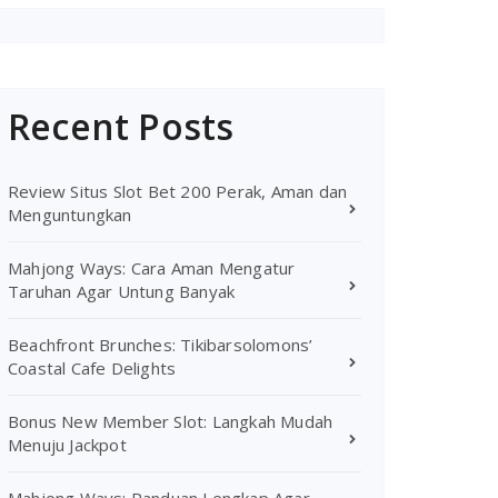
Recent Posts
Review Situs Slot Bet 200 Perak, Aman dan
Menguntungkan
Mahjong Ways: Cara Aman Mengatur
Taruhan Agar Untung Banyak
Beachfront Brunches: Tikibarsolomons’
Coastal Cafe Delights
Bonus New Member Slot: Langkah Mudah
Menuju Jackpot