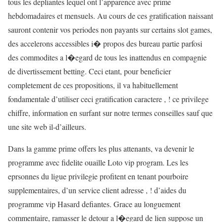
tous les depliantes lequel ont l’apparence avec prime
hebdomadaires et mensuels. Au cours de ces gratification naissant
sauront contenir vos periodes non payants sur certains slot games,
des accelerons accessibles i� propos des bureau partie parfosi
des commodites a l�egard de tous les inattendus en compagnie
de divertissement betting. Ceci etant, pour beneficier
completement de ces propositions, il va habituellement
fondamentale d’utiliser ceci gratification caractere , ! ce privilege
chiffre, information en surfant sur notre termes conseilles sauf que
une site web il-d’ailleurs.
Dans la gamme prime offers les plus attenants, va devenir le
programme avec fidelite ouaille Loto vip program. Les les
eprsonnes du ligue privilegie profitent en tenant pourboire
supplementaires, d’un service client adresse , ! d’aides du
programme vip Hasard defiantes. Grace au longuement
commentaire, ramasser le detour a l�egard de lien suppose un