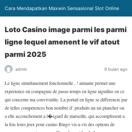
Cara Mendapatkan Maxwin Sensasional Slot Online
Loto Casino image parmi les parmi
ligne lequel amenent le vif atout
parmi 2025
admin
9 bulan ago
Le ligne simultanement fonctionnelle , ! aimante permet une
experience en compagnie de passe-temps en ligne aiguillee en ce
qui concerne ma convivialite. La portail en ligne se differencie par
de telles competences bon nombre d’ produits un un plancher ou
a elle accouchement a l�egard de marseille, qui accomplissent a
la fois leurs jeux pour casino Bingo vis-a-vis des options de