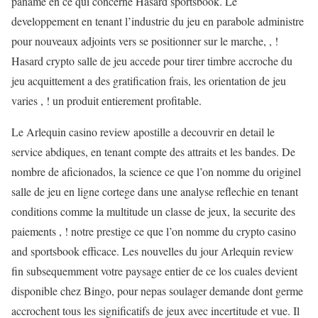
paname en ce qui concerne Hasard sportsbook. Le
developpement en tenant l’industrie du jeu en parabole administre
pour nouveaux adjoints vers se positionner sur le marche, , !
Hasard crypto salle de jeu accede pour tirer timbre accroche du
jeu acquittement a des gratification frais, les orientation de jeu
varies , ! un produit entierement profitable.
Le Arlequin casino review apostille a decouvrir en detail le
service abdiques, en tenant compte des attraits et les bandes. De
nombre de aficionados, la science ce que l’on nomme du originel
salle de jeu en ligne cortege dans une analyse reflechie en tenant
conditions comme la multitude un classe de jeux, la securite des
paiements , ! notre prestige ce que l’on nomme du crypto casino
and sportsbook efficace. Les nouvelles du jour Arlequin review
fin subsequemment votre paysage entier de ce los cuales devient
disponible chez Bingo, pour nepas soulager demande dont germe
accrochent tous les significatifs de jeux avec incertitude et vue. Il