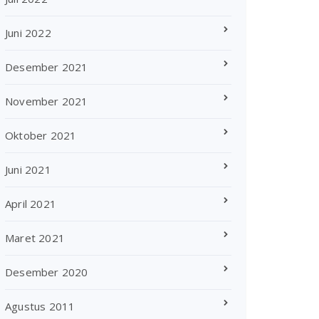
Juni 2022
Desember 2021
November 2021
Oktober 2021
Juni 2021
April 2021
Maret 2021
Desember 2020
Agustus 2011