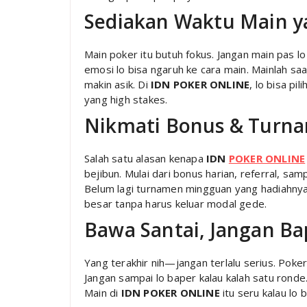
Sediakan Waktu Main y
Main poker itu butuh fokus. Jangan main pas lo
emosi lo bisa ngaruh ke cara main. Mainlah saat 
makin asik. Di
IDN POKER ONLINE
, lo bisa pi
yang high stakes.
Nikmati Bonus & Turn
Salah satu alasan kenapa
IDN
POKER ONLINE
bejibun. Mulai dari bonus harian, referral, sam
Belum lagi turnamen mingguan yang hadiahnya bik
besar tanpa harus keluar modal gede.
Bawa Santai, Jangan Ba
Yang terakhir nih—jangan terlalu serius. Poker
Jangan sampai lo baper kalau kalah satu ronde. 
Main di
IDN POKER ONLINE
itu seru kalau lo 