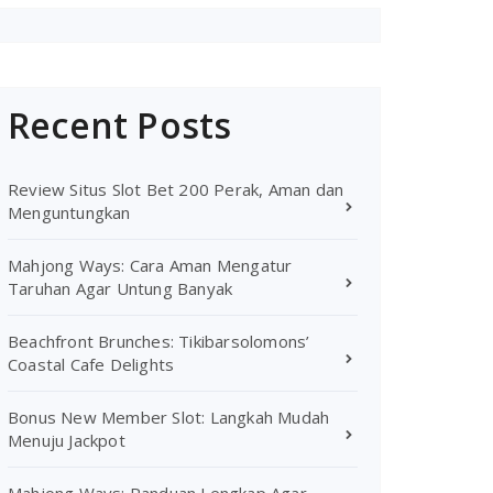
Recent Posts
Review Situs Slot Bet 200 Perak, Aman dan
Menguntungkan
Mahjong Ways: Cara Aman Mengatur
Taruhan Agar Untung Banyak
Beachfront Brunches: Tikibarsolomons’
Coastal Cafe Delights
Bonus New Member Slot: Langkah Mudah
Menuju Jackpot