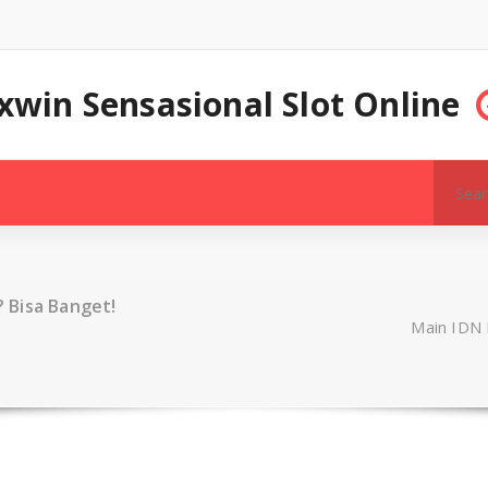
in Sensasional Slot Online
Search
for:
 Bisa Banget!
Main IDN