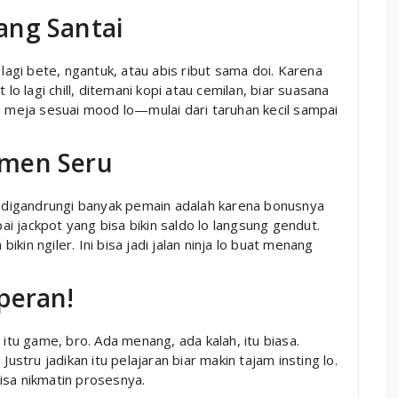
ang Santai
 lagi bete, ngantuk, atau abis ribut sama doi. Karena
lo lagi chill, ditemani kopi atau cemilan, biar suasana
lih meja sesuai mood lo—mulai dari taruhan kecil sampai
amen Seru
digandrungi banyak pemain adalah karena bonusnya
pai jackpot yang bisa bikin saldo lo langsung gendut.
in ngiler. Ini bisa jadi jalan ninja lo buat menang
peran!
 itu game, bro. Ada menang, ada kalah, itu biasa.
Justru jadikan itu pelajaran biar makin tajam insting lo.
bisa nikmatin prosesnya.