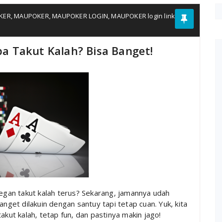
KER
,
MAUPOKER
,
MAUPOKER LOGIN
,
MAUPOKER login link
 Takut Kalah? Bisa Banget!
degan takut kalah terus? Sekarang, jamannya udah
anget dilakuin dengan santuy tapi tetap cuan. Yuk, kita
akut kalah, tetap fun, dan pastinya makin jago!