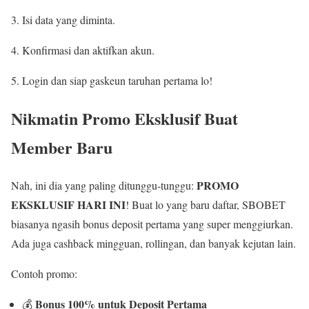
Isi data yang diminta.
Konfirmasi dan aktifkan akun.
Login dan siap gaskeun taruhan pertama lo!
Nikmatin Promo Eksklusif Buat
Member Baru
PROMO
Nah, ini dia yang paling ditunggu-tunggu:
EKSKLUSIF HARI INI
! Buat lo yang baru daftar, SBOBET
biasanya ngasih bonus deposit pertama yang super menggiurkan.
Ada juga cashback mingguan, rollingan, dan banyak kejutan lain.
Contoh promo:
Bonus 100% untuk Deposit Pertama
💰