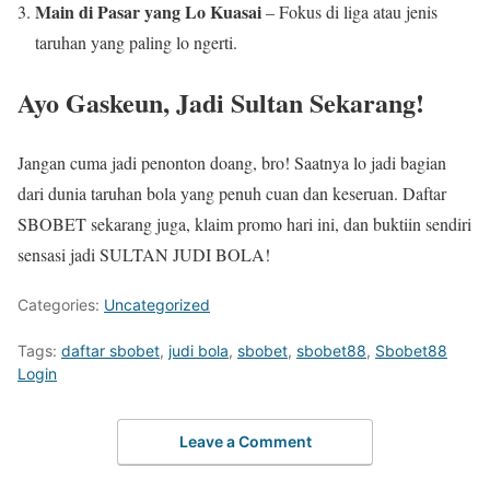
Main di Pasar yang Lo Kuasai
– Fokus di liga atau jenis
taruhan yang paling lo ngerti.
Ayo Gaskeun, Jadi Sultan Sekarang!
Jangan cuma jadi penonton doang, bro! Saatnya lo jadi bagian
dari dunia taruhan bola yang penuh cuan dan keseruan. Daftar
SBOBET sekarang juga, klaim promo hari ini, dan buktiin sendiri
sensasi jadi SULTAN JUDI BOLA!
Categories:
Uncategorized
Tags:
daftar sbobet
,
judi bola
,
sbobet
,
sbobet88
,
Sbobet88
Login
Leave a Comment