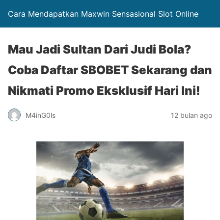
Cara Mendapatkan Maxwin Sensasional Slot Online
Mau Jadi Sultan Dari Judi Bola?
Coba Daftar SBOBET Sekarang dan
Nikmati Promo Eksklusif Hari Ini!
M4inG0ls
12 bulan ago