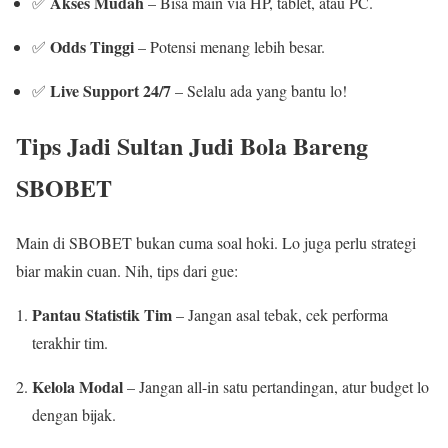
Akses Mudah
✅
– Bisa main via HP, tablet, atau PC.
Odds Tinggi
✅
– Potensi menang lebih besar.
Live Support 24/7
✅
– Selalu ada yang bantu lo!
Tips Jadi Sultan Judi Bola Bareng
SBOBET
Main di SBOBET bukan cuma soal hoki. Lo juga perlu strategi
biar makin cuan. Nih, tips dari gue:
Pantau Statistik Tim
– Jangan asal tebak, cek performa
terakhir tim.
Kelola Modal
– Jangan all-in satu pertandingan, atur budget lo
dengan bijak.