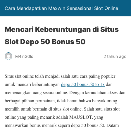
Cara Mendapatkan Maxwin Sensasional Slot Online
Mencari Keberuntungan di Situs
Slot Depo 50 Bonus 50
M4inG0ls
2 tahun ago
Situs slot online telah menjadi salah satu cara paling populer
untuk mencari keberuntungan
depo 50 bonus 50 to 1x
dan
memenangkan uang secara online. Dengan kemudahan akses dan
berbagai pilihan permainan, tidak heran bahwa banyak orang
memilih untuk bermain di situs slot online. Salah satu situs slot
online yang paling menarik adalah MAUSLOT, yang
menawarkan bonus menarik seperti depo 50 bonus 50. Dalam