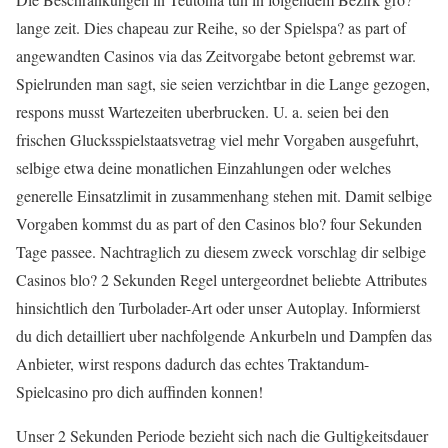
lange zeit. Dies chapeau zur Reihe, so der Spielspa? as part of
angewandten Casinos via das Zeitvorgabe betont gebremst war.
Spielrunden man sagt, sie seien verzichtbar in die Lange gezogen,
respons musst Wartezeiten uberbrucken. U. a. seien bei den
frischen Glucksspielstaatsvetrag viel mehr Vorgaben ausgefuhrt,
selbige etwa deine monatlichen Einzahlungen oder welches
generelle Einsatzlimit in zusammenhang stehen mit. Damit selbige
Vorgaben kommst du as part of den Casinos blo? four Sekunden
Tage passee. Nachtraglich zu diesem zweck vorschlag dir selbige
Casinos blo? 2 Sekunden Regel untergeordnet beliebte Attributes
hinsichtlich den Turbolader-Art oder unser Autoplay. Informierst
du dich detailliert uber nachfolgende Ankurbeln und Dampfen das
Anbieter, wirst respons dadurch das echtes Traktandum-
Spielcasino pro dich auffinden konnen!
Unser 2 Sekunden Periode bezieht sich nach die Gultigkeitsdauer