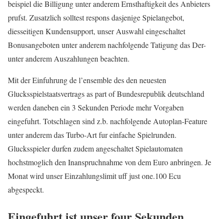
beispiel die Billigung unter anderem Ernsthaftigkeit des Anbieters
prufst. Zusatzlich solltest respons dasjenige Spielangebot,
diesseitigen Kundensupport, unser Auswahl eingeschaltet
Bonusangeboten unter anderem nachfolgende Tatigung das Der-
unter anderem Auszahlungen beachten.
Mit der Einfuhrung de l’ensemble des den neuesten
Glucksspielstaatsvertrags as part of Bundesrepublik deutschland
werden daneben ein 3 Sekunden Periode mehr Vorgaben
eingefuhrt. Totschlagen sind z.b. nachfolgende Autoplan-Feature
unter anderem das Turbo-Art fur einfache Spielrunden.
Glucksspieler durfen zudem angeschaltet Spielautomaten
hochstmoglich den Inanspruchnahme von dem Euro anbringen. Je
Monat wird unser Einzahlungslimit uff just one.100 Ecu
abgespeckt.
Eingefuhrt ist unser four Sekunden