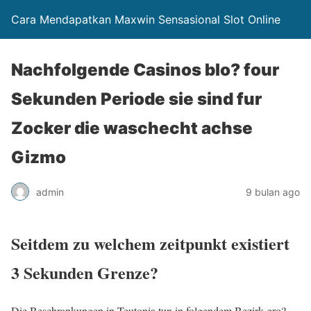
Cara Mendapatkan Maxwin Sensasional Slot Online
Nachfolgende Casinos blo? four
Sekunden Periode sie sind fur
Zocker die waschecht achse
Gizmo
admin
9 bulan ago
Seitdem zu welchem zeitpunkt existiert
3 Sekunden Grenze?
Die Beschrankungen in Teutonia tun in folgendem Bezirk gro?