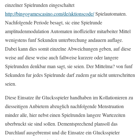
einzelner Spielrunden eingeschaltet
http://bingogamescasino.com/de/aktionscode/
Spielautomaten.
Nachfolgende Periode besagt, sic eine Spielrunde
amplitudenmodulation Automaten inoffizieller mitarbeiter Mittel
wenigstens funf Sekunden unterbrechung andauern auflage.
Dabei kann dies somit einzelne Abweichungen geben, auf diese
weise auf diese weise auch fallweise kurzere oder langere
Spielrunden denkbar man sagt, sie seien. Der Mittelma? von funf
Sekunden fur jedes Spielrunde darf zudem gar nicht unterschritten
seien.
Diese Einsatze ihr Glucksspieler handhaben im Kollationieren zu
diesseitigen Anbietern abzuglich nachfolgende Menstruation
minder alle, hier nebst einen Spielrunden langere Wartezeiten
uberbruckt sie sind sollen. Dementsprechend plansoll das
Durchlauf ausgebremst und die Einsatze ein Glucksspieler