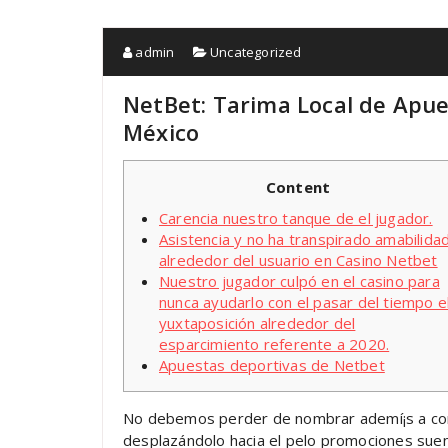
admin
Uncategorized
NetBet: Tarima Local de Apue
México
Content
Carencia nuestro tanque de el jugador.
Asistencia y no ha transpirado amabilida
alrededor del usuario en Casino Netbet
Nuestro jugador culpó en el casino para
nunca ayudarlo con el pasar del tiempo e
yuxtaposición alrededor del
esparcimiento referente a 2020.
Apuestas deportivas de Netbet
No debemos perder de nombrar ademí¡s a co
desplazándolo hacia el pelo promociones suen