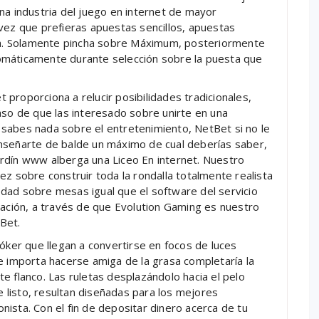
na industria del juego en internet de mayor
vez que prefieras apuestas sencillos, apuestas
a. Solamente pincha sobre Máximum, posteriormente
omáticamente durante selección sobre la puesta que
proporciona a relucir posibilidades tradicionales,
o de que las interesado sobre unirte en una
sabes nada sobre el entretenimiento, NetBet si no le
nseñarte de balde un máximo de cual deberías saber,
 jardí­n www alberga una Liceo En internet. Nuestro
ez sobre construir toda la rondalla totalmente realista
dad sobre mesas igual que el software del servicio
gación, a través de que Evolution Gaming es nuestro
Bet.
póker que llegan a convertirse en focos de luces
e importa hacerse amiga de la grasa completaría la
e flanco. Las ruletas desplazándolo hacia el pelo
de listo, resultan diseñadas para los mejores
ista. Con el fin de depositar dinero acerca de tu