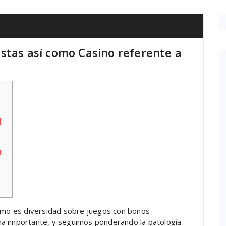
stas así­ como Casino referente a
d
l
mo es diversidad sobre juegos con bonos
a importante, y seguimos ponderando la patologí­a