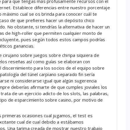
e para que tengas más profusamente recursos con el
ternet. Establece diferencias entre nuestro porcentaje
o máximo cual se os brinda para conocer cuál te
aso de que prefieres hacer un depósito chico
o. No obstante, si tendrí­as la alternativa de hacer un
as de high-roller que permiten cualquier monto de
concluyente, pues según todos estos campos podrías
éticos ganancias.
e cirujano sobre juegos sobre chiripa siquiera de
elos reseñas así­ como guías se elaboran con
l discernimiento para los socios de el equipo sobre
patologí­a del túnel carpiano separado fin serí­a
tarse ni considerarse igual que algún sugerencia
siempre deberías afirmarte de que cumples joviales los
rata de un ejercicio adicto de los slots, las palabras,
tipo de esparcimiento sobre casino, por motivo de
os primeras ocasiones cual jugamos, el test es
xcitante cual de cual debido a estábamos
dos. Una tarima creada de mostrar nuestro trabajo