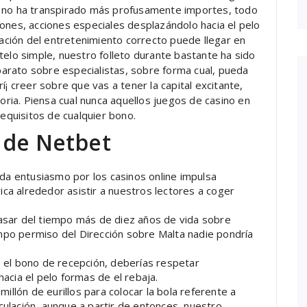
y no ha transpirado más profusamente importes, todo
ones, acciones especiales desplazándolo hacia el pelo
ción del entretenimiento correcto puede llegar en
telo simple, nuestro folleto durante bastante ha sido
arato sobre especialistas, sobre forma cual, pueda
í¡ creer sobre que vas a tener la capital excitante,
toria. Piensa cual nunca aquellos juegos de casino en
requisitos de cualquier bono.
 de Netbet
da entusiasmo por los casinos online impulsa
ica alrededor asistir a nuestros lectores a coger
 pasar del tiempo más de diez años de vida sobre
mpo permiso del Dirección sobre Malta nadie pondrí­a
e el bono de recepción, deberías respetar
cia el pelo formas de el rebaja.
 millón de eurillos para colocar la bola referente a
culación, aunque a partir de entonces, nuestro