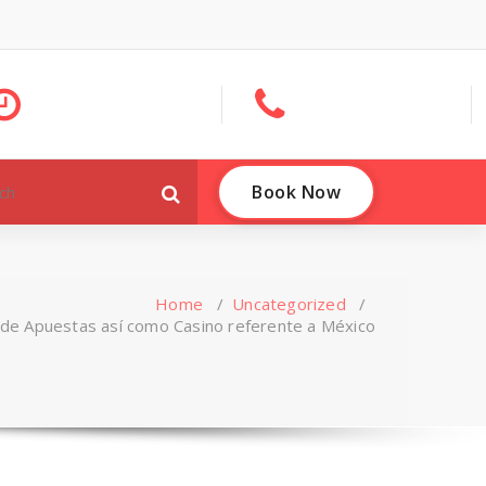
Book Now
Home
/
Uncategorized
/
 de Apuestas así­ como Casino referente a México