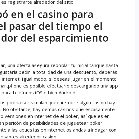
 es registrarte alrededor del sitio.
ó en el casino para
l pasar del tiempo el
edor del esparcimiento
ar, una oferta asegura redoblar tu inicial tanque hasta
ustaría pedir la totalidad de una descuento, deberás
n internet. Igual modo, si deseas jugar en el momento
martphone es posible efectuarlo descargando una app
 para teléfonos iOS o bien Android.
s podrí­a ser simulan quedar sobre algún casino hay
nte. No obstante, hay demás casinos que escasamente
mpo versiones en internet de el póker, así que es en
an pericón de posibilidades de juguetear póker
te a las apuestas en internet os andas a indagar con
resantes alrededor casino.