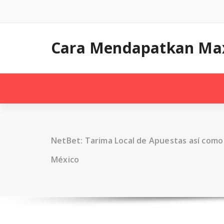
Skip
to
content
Cara Mendapatkan Maxw
NetBet: Tarima Local de Apuestas así­ como
México