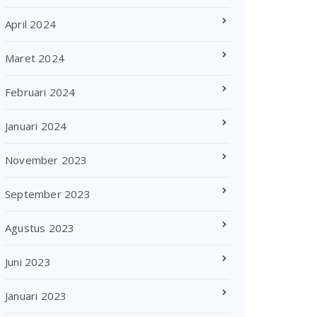
April 2024
Maret 2024
Februari 2024
Januari 2024
November 2023
September 2023
Agustus 2023
Juni 2023
Januari 2023