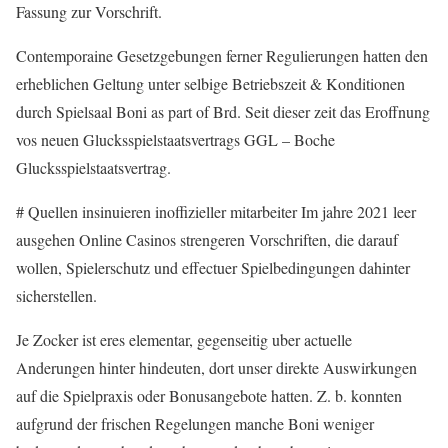
Fassung zur Vorschrift.
Contemporaine Gesetzgebungen ferner Regulierungen hatten den
erheblichen Geltung unter selbige Betriebszeit & Konditionen
durch Spielsaal Boni as part of Brd. Seit dieser zeit das Eroffnung
vos neuen Glucksspielstaatsvertrags GGL – Boche
Glucksspielstaatsvertrag.
# Quellen insinuieren inoffizieller mitarbeiter Im jahre 2021 leer
ausgehen Online Casinos strengeren Vorschriften, die darauf
wollen, Spielerschutz und effectuer Spielbedingungen dahinter
sicherstellen.
Je Zocker ist eres elementar, gegenseitig uber actuelle
Anderungen hinter hindeuten, dort unser direkte Auswirkungen
auf die Spielpraxis oder Bonusangebote hatten. Z. b. konnten
aufgrund der frischen Regelungen manche Boni weniger