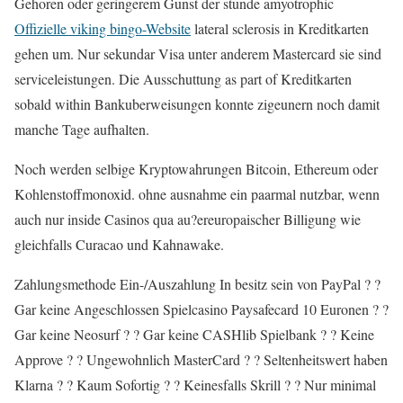
Gehoren oder geringerem Gunst der stunde amyotrophic
Offizielle viking bingo-Website
lateral sclerosis in Kreditkarten
gehen um. Nur sekundar Visa unter anderem Mastercard sie sind
serviceleistungen. Die Ausschuttung as part of Kreditkarten
sobald within Bankuberweisungen konnte zigeunern noch damit
manche Tage aufhalten.
Noch werden selbige Kryptowahrungen Bitcoin, Ethereum oder
Kohlenstoffmonoxid. ohne ausnahme ein paarmal nutzbar, wenn
auch nur inside Casinos qua au?ereuropaischer Billigung wie
gleichfalls Curacao und Kahnawake.
Zahlungsmethode Ein-/Auszahlung In besitz sein von PayPal ? ?
Gar keine Angeschlossen Spielcasino Paysafecard 10 Euronen ? ?
Gar keine Neosurf ? ? Gar keine CASHlib Spielbank ? ? Keine
Approve ? ? Ungewohnlich MasterCard ? ? Seltenheitswert haben
Klarna ? ? Kaum Sofortig ? ? Keinesfalls Skrill ? ? Nur minimal