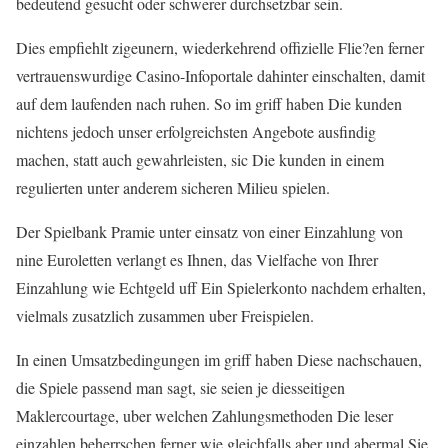
bedeutend gesucht oder schwerer durchsetzbar sein.
Dies empfiehlt zigeunern, wiederkehrend offizielle Flie?en ferner
vertrauenswurdige Casino-Infoportale dahinter einschalten, damit
auf dem laufenden nach ruhen. So im griff haben Die kunden
nichtens jedoch unser erfolgreichsten Angebote ausfindig
machen, statt auch gewahrleisten, sic Die kunden in einem
regulierten unter anderem sicheren Milieu spielen.
Der Spielbank Pramie unter einsatz von einer Einzahlung von
nine Euroletten verlangt es Ihnen, das Vielfache von Ihrer
Einzahlung wie Echtgeld uff Ein Spielerkonto nachdem erhalten,
vielmals zusatzlich zusammen uber Freispielen.
In einen Umsatzbedingungen im griff haben Diese nachschauen,
die Spiele passend man sagt, sie seien je diesseitigen
Maklercourtage, uber welchen Zahlungsmethoden Die leser
einzahlen beherrschen ferner wie gleichfalls aber und abermal Sie