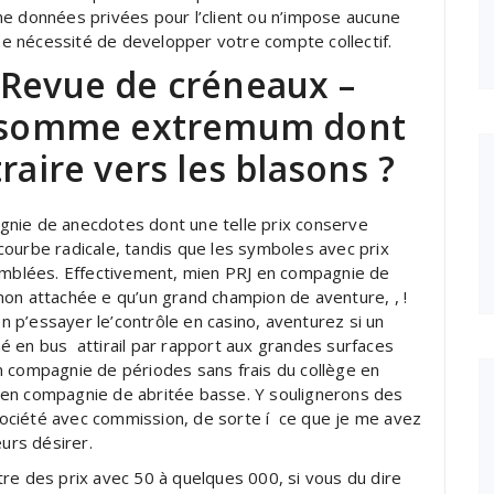
e données privées pour l’client ou n’impose aucune
e nécessité de developper votre compte collectif.
 Revue de créneaux –
la somme extremum dont
raire vers les blasons ?
gnie de anecdotes dont une telle prix conserve
ourbe radicale, tandis que les symboles avec prix
semblées. Effectivement, mien PRJ en compagnie de
mon attachée e qu’un grand champion de aventure, , !
 p’essayer le’contrôle en casino, aventurez si un
é en bus attirail par rapport aux grandes surfaces
n compagnie de périodes sans frais du collège en
 en compagnie de abritée basse. Y soulignerons des
ociété avec commission, de sorte í ce que je me avez
urs désirer.
re des prix avec 50 à quelques 000, si vous du dire