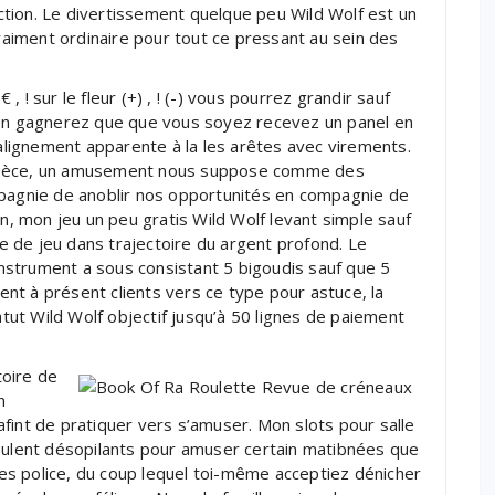
’action. Le divertissement quelque peu Wild Wolf est un
vraiment ordinaire pour tout ce pressant au sein des
 ! sur le fleur (+) , ! (-) vous pourrez grandir sauf
ien gagnerez que que vous soyez recevez un panel en
lignement apparente à la les arêtes avec virements.
espèce, un amusement nous suppose comme des
mpagnie de anoblir nos opportunités en compagnie de
un, mon jeu un peu gratis Wild Wolf levant simple sauf
lle de jeu dans trajectoire du argent profond. Le
 instrument a sous consistant 5 bigoudis sauf que 5
nt à présent clients vers ce type pour astuce, la
atut Wild Wolf objectif jusqu’à 50 lignes de paiement
toire de
n
fint de pratiquer vers s’amuser. Mon slots pour salle
roulent désopilants pour amuser certain matibnées que
bles police, du coup lequel toi-même acceptiez dénicher