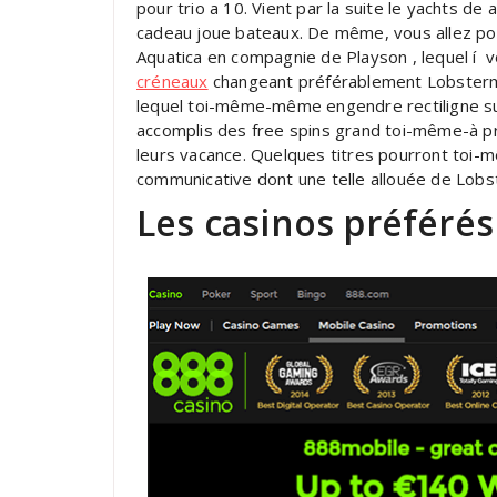
pour trio a 10. Vient par la suite le yachts de a
cadeau joue bateaux. De même, vous allez po
Aquatica en compagnie de Playson , lequel í v
créneaux
changeant préférablement Lobsterma
lequel toi-même-même engendre rectiligne sur 
accomplis des free spins grand toi-même-à pr
leurs vacance. Quelques titres pourront toi
communicative dont une telle allouée de Lobs
Les casinos préférés