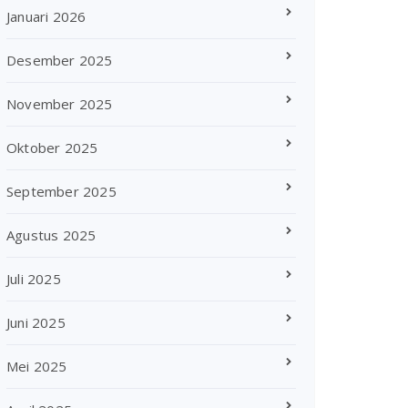
Januari 2026
Desember 2025
November 2025
Oktober 2025
September 2025
Agustus 2025
Juli 2025
Juni 2025
Mei 2025