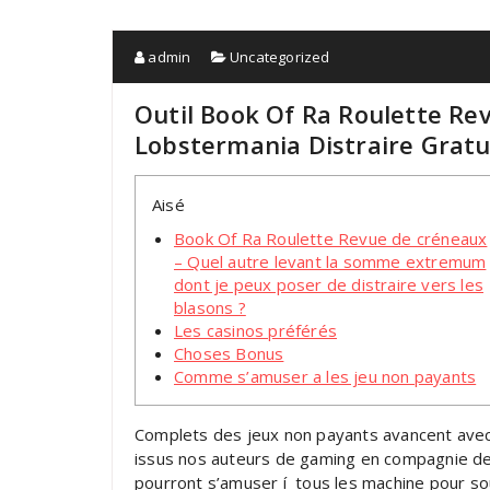
admin
Uncategorized
Outil Book Of Ra Roulette Re
Lobstermania Distraire Grat
Aisé
Book Of Ra Roulette Revue de créneaux
– Quel autre levant la somme extremum
dont je peux poser de distraire vers les
blasons ?
Les casinos préférés
Choses Bonus
Comme s’amuser a les jeu non payants
Complets des jeux non payants avancent avec 
issus nos auteurs de gaming en compagnie de
pourront s’amuser í tous les machine pour sou