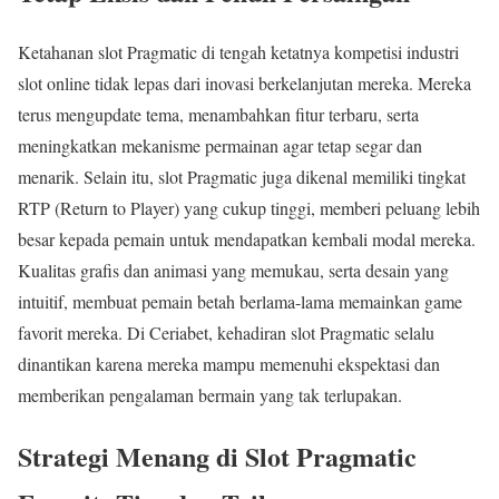
Ketahanan slot Pragmatic di tengah ketatnya kompetisi industri
slot online tidak lepas dari inovasi berkelanjutan mereka. Mereka
terus mengupdate tema, menambahkan fitur terbaru, serta
meningkatkan mekanisme permainan agar tetap segar dan
menarik. Selain itu, slot Pragmatic juga dikenal memiliki tingkat
RTP (Return to Player) yang cukup tinggi, memberi peluang lebih
besar kepada pemain untuk mendapatkan kembali modal mereka.
Kualitas grafis dan animasi yang memukau, serta desain yang
intuitif, membuat pemain betah berlama-lama memainkan game
favorit mereka. Di Ceriabet, kehadiran slot Pragmatic selalu
dinantikan karena mereka mampu memenuhi ekspektasi dan
memberikan pengalaman bermain yang tak terlupakan.
Strategi Menang di Slot Pragmatic