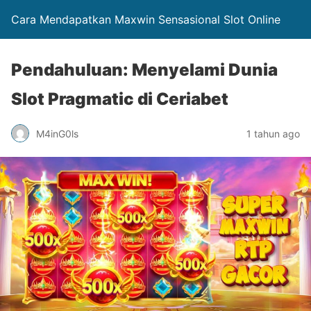
Cara Mendapatkan Maxwin Sensasional Slot Online
Pendahuluan: Menyelami Dunia
Slot Pragmatic di Ceriabet
M4inG0ls
1 tahun ago