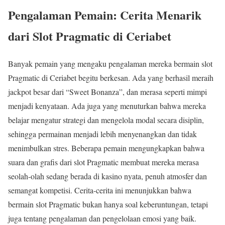
Pengalaman Pemain: Cerita Menarik
dari Slot Pragmatic di Ceriabet
Banyak pemain yang mengaku pengalaman mereka bermain slot
Pragmatic di Ceriabet begitu berkesan. Ada yang berhasil meraih
jackpot besar dari “Sweet Bonanza”, dan merasa seperti mimpi
menjadi kenyataan. Ada juga yang menuturkan bahwa mereka
belajar mengatur strategi dan mengelola modal secara disiplin,
sehingga permainan menjadi lebih menyenangkan dan tidak
menimbulkan stres. Beberapa pemain mengungkapkan bahwa
suara dan grafis dari slot Pragmatic membuat mereka merasa
seolah-olah sedang berada di kasino nyata, penuh atmosfer dan
semangat kompetisi. Cerita-cerita ini menunjukkan bahwa
bermain slot Pragmatic bukan hanya soal keberuntungan, tetapi
juga tentang pengalaman dan pengelolaan emosi yang baik.