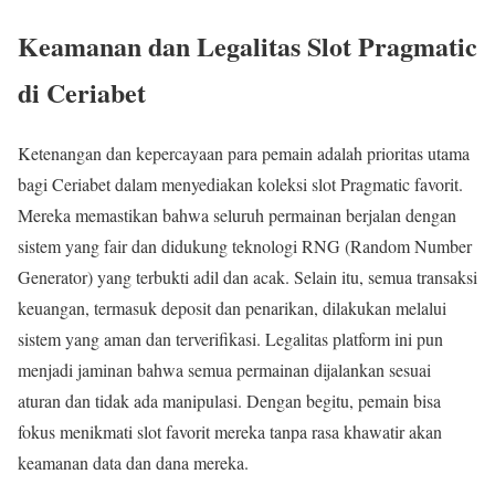
Keamanan dan Legalitas Slot Pragmatic
di Ceriabet
Ketenangan dan kepercayaan para pemain adalah prioritas utama
bagi Ceriabet dalam menyediakan koleksi slot Pragmatic favorit.
Mereka memastikan bahwa seluruh permainan berjalan dengan
sistem yang fair dan didukung teknologi RNG (Random Number
Generator) yang terbukti adil dan acak. Selain itu, semua transaksi
keuangan, termasuk deposit dan penarikan, dilakukan melalui
sistem yang aman dan terverifikasi. Legalitas platform ini pun
menjadi jaminan bahwa semua permainan dijalankan sesuai
aturan dan tidak ada manipulasi. Dengan begitu, pemain bisa
fokus menikmati slot favorit mereka tanpa rasa khawatir akan
keamanan data dan dana mereka.