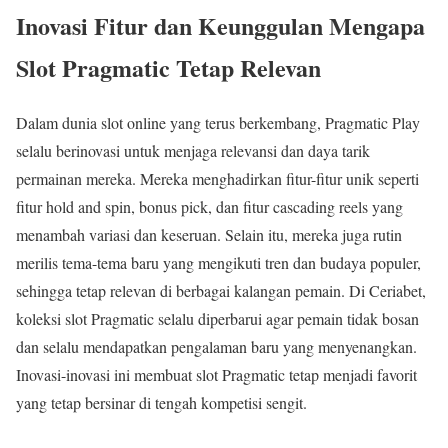
Inovasi Fitur dan Keunggulan Mengapa
Slot Pragmatic Tetap Relevan
Dalam dunia slot online yang terus berkembang, Pragmatic Play
selalu berinovasi untuk menjaga relevansi dan daya tarik
permainan mereka. Mereka menghadirkan fitur-fitur unik seperti
fitur hold and spin, bonus pick, dan fitur cascading reels yang
menambah variasi dan keseruan. Selain itu, mereka juga rutin
merilis tema-tema baru yang mengikuti tren dan budaya populer,
sehingga tetap relevan di berbagai kalangan pemain. Di Ceriabet,
koleksi slot Pragmatic selalu diperbarui agar pemain tidak bosan
dan selalu mendapatkan pengalaman baru yang menyenangkan.
Inovasi-inovasi ini membuat slot Pragmatic tetap menjadi favorit
yang tetap bersinar di tengah kompetisi sengit.