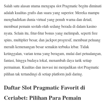
Salah satu alasan utama mengapa slot Pragmatic begitu diminati
adalah kualitas grafis dan suara yang superior. Mereka mampu
menghadirkan dunia virtual yang penuh warna dan detail,
membuat pemain seolah-olah sedang berada di dalam kasino
nyata. Selain itu, fitur-fitur bonus yang melimpah, seperti free
spins, multiplier besar, dan jackpot progresif, membuat peluang
meraih kemenangan besar semakin terbuka lebar. Tidak
ketinggalan, varian tema yang beragam, mulai dari petualangan,
fantasi, hingga budaya lokal, menambah daya tarik setiap
permainan. Kualitas dan inovasi ini menjadikan slot Pragmatic
pilihan tak tertandingi di setiap platform judi daring.
Daftar Slot Pragmatic Favorit di
Ceriabet: Pilihan Para Pemain