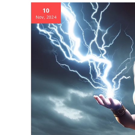
10
Nov, 2024