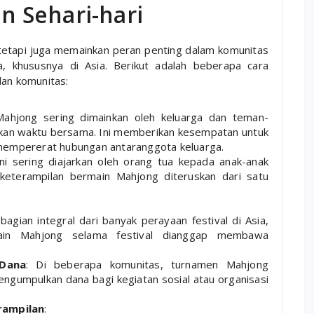
n Sehari-hari
tetapi juga memainkan peran penting dalam komunitas
a, khususnya di Asia. Berikut adalah beberapa cara
dan komunitas:
Mahjong sering dimainkan oleh keluarga dan teman-
kan waktu bersama. Ini memberikan kesempatan untuk
 mempererat hubungan antaranggota keluarga.
ini sering diajarkan oleh orang tua kepada anak-anak
keterampilan bermain Mahjong diteruskan dari satu
bagian integral dari banyak perayaan festival di Asia,
ain Mahjong selama festival dianggap membawa
Dana
: Di beberapa komunitas, turnamen Mahjong
engumpulkan dana bagi kegiatan sosial atau organisasi
rampilan
: