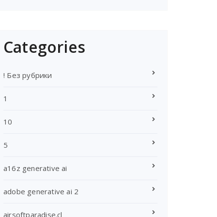
Categories
! Без рубрики
1
10
5
a16z generative ai
adobe generative ai 2
airsoftparadise.cl