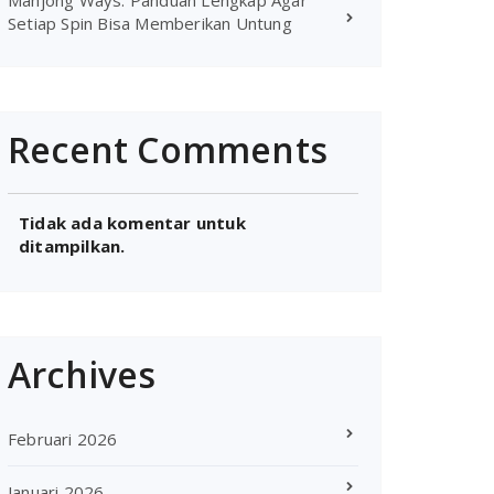
Mahjong Ways: Panduan Lengkap Agar
Setiap Spin Bisa Memberikan Untung
Recent Comments
Tidak ada komentar untuk
ditampilkan.
Archives
Februari 2026
Januari 2026