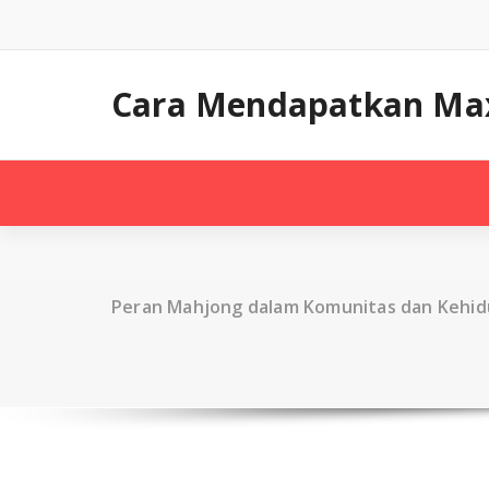
Skip
to
content
Cara Mendapatkan Maxw
Peran Mahjong dalam Komunitas dan Kehidu