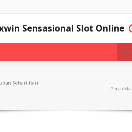
in Sensasional Slot Online
Search
for:
pan Sehari-hari
Peran Mah