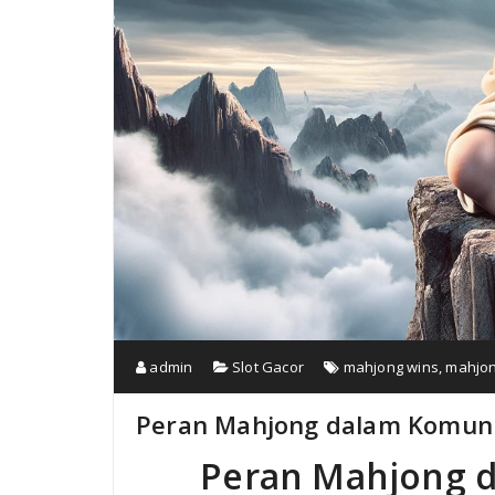
admin
Slot Gacor
mahjong wins
,
mahjon
Peran Mahjong dalam Komuni
Peran Mahjong 