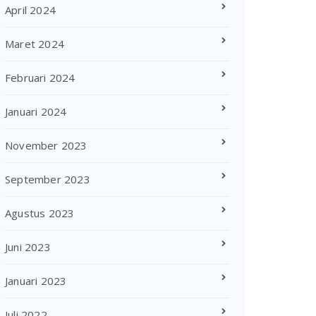
April 2024
Maret 2024
Februari 2024
Januari 2024
November 2023
September 2023
Agustus 2023
Juni 2023
Januari 2023
Juli 2022