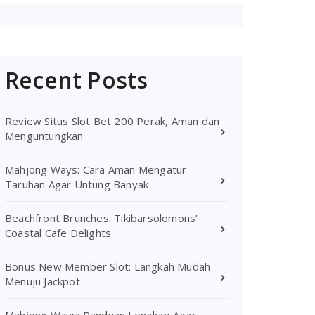
Recent Posts
Review Situs Slot Bet 200 Perak, Aman dan
Menguntungkan
Mahjong Ways: Cara Aman Mengatur
Taruhan Agar Untung Banyak
Beachfront Brunches: Tikibarsolomons’
Coastal Cafe Delights
Bonus New Member Slot: Langkah Mudah
Menuju Jackpot