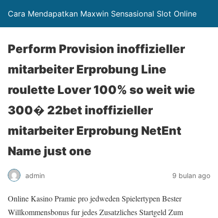
Cara Mendapatkan Maxwin Sensasional Slot Online
Perform Provision inoffizieller
mitarbeiter Erprobung Line
roulette Lover 100% so weit wie
300� 22bet inoffizieller
mitarbeiter Erprobung NetEnt
Name just one
admin
9 bulan ago
Online Kasino Pramie pro jedweden Spielertypen Bester
Willkommensbonus fur jedes Zusatzliches Startgeld Zum