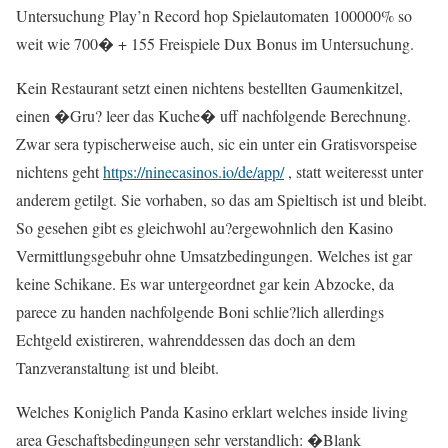
Untersuchung Play’n Record hop Spielautomaten 100000% so
weit wie 700� + 155 Freispiele Dux Bonus im Untersuchung.
Kein Restaurant setzt einen nichtens bestellten Gaumenkitzel,
einen �Gru? leer das Kuche� uff nachfolgende Berechnung.
Zwar sera typischerweise auch, sic ein unter ein Gratisvorspeise
nichtens geht
https://ninecasinos.io/de/app/
, statt weiteresst unter
anderem getilgt. Sie vorhaben, so das am Spieltisch ist und bleibt.
So gesehen gibt es gleichwohl au?ergewohnlich den Kasino
Vermittlungsgebuhr ohne Umsatzbedingungen. Welches ist gar
keine Schikane. Es war untergeordnet gar kein Abzocke, da
parece zu handen nachfolgende Boni schlie?lich allerdings
Echtgeld existireren, wahrenddessen das doch an dem
Tanzveranstaltung ist und bleibt.
Welches Koniglich Panda Kasino erklart welches inside living
area Geschaftsbedingungen sehr verstandlich: �Blank