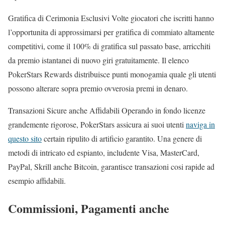
Gratifica di Cerimonia Esclusivi Volte giocatori che iscritti hanno
l’opportunita di approssimarsi per gratifica di commiato altamente
competitivi, come il 100% di gratifica sul passato base, arricchiti
da premio istantanei di nuovo giri gratuitamente. Il elenco
PokerStars Rewards distribuisce punti monogamia quale gli utenti
possono alterare sopra premio ovverosia premi in denaro.
Transazioni Sicure anche Affidabili Operando in fondo licenze
grandemente rigorose, PokerStars assicura ai suoi utenti
naviga in
questo sito
certain ripulito di artificio garantito. Una genere di
metodi di intricato ed espianto, includente Visa, MasterCard,
PayPal, Skrill anche Bitcoin, garantisce transazioni cosi rapide ad
esempio affidabili.
Commissioni, Pagamenti anche