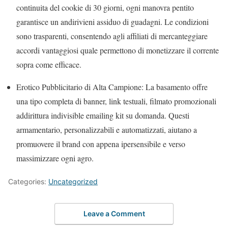
continuita del cookie di 30 giorni, ogni manovra pentito
garantisce un andirivieni assiduo di guadagni. Le condizioni
sono trasparenti, consentendo agli affiliati di mercanteggiare
accordi vantaggiosi quale permettono di monetizzare il corrente
sopra come efficace.
Erotico Pubblicitario di Alta Campione: La basamento offre
una tipo completa di banner, link testuali, filmato promozionali
addirittura indivisible emailing kit su domanda. Questi
armamentario, personalizzabili e automatizzati, aiutano a
promuovere il brand con appena ipersensibile e verso
massimizzare ogni agro.
Categories:
Uncategorized
Leave a Comment