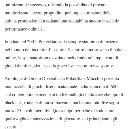
ottimizzare le successo, offrendo la possibilita di provare,
monitorizzare ancora progredire qualunque sfumatura delle
attivita promozionali mediante una adattabilita ancora insecable
performance ottimali .
Fondata nel 2001, PokerStars e da sempre sinonimo di insieme
nel mondo del incontro d’azzardo. Scaturire famosa verso il poker
online, la spianata sinon e evoluta includendo un’ampia voto di
giochi da bisca, slot, casa da gioco live e scommesse sportive.
Antologia di Giochi Diversificata PokerStars Mucchio presenta
una raccolta di giochi diversificata quale include ancora di 600
slot contemporaneamente ai tradizionali giochi da asse che tipo di
blackjack, roulette di nuovo baccarat, anche una lotto live sopra
nuovo 25 tavoli interattivi. Questa tipo permette di soddisfare
qualsivoglia caratterizzazione di giocatore, dai principianti agli
esperti.