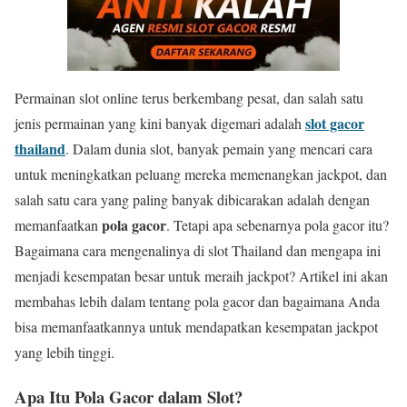
Permainan slot online terus berkembang pesat, dan salah satu
slot gacor
jenis permainan yang kini banyak digemari adalah
thailand
. Dalam dunia slot, banyak pemain yang mencari cara
untuk meningkatkan peluang mereka memenangkan jackpot, dan
salah satu cara yang paling banyak dibicarakan adalah dengan
pola gacor
memanfaatkan
. Tetapi apa sebenarnya pola gacor itu?
Bagaimana cara mengenalinya di slot Thailand dan mengapa ini
menjadi kesempatan besar untuk meraih jackpot? Artikel ini akan
membahas lebih dalam tentang pola gacor dan bagaimana Anda
bisa memanfaatkannya untuk mendapatkan kesempatan jackpot
yang lebih tinggi.
Apa Itu Pola Gacor dalam Slot?