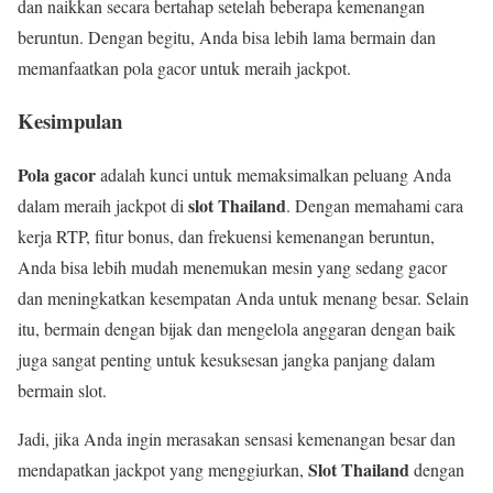
dan naikkan secara bertahap setelah beberapa kemenangan
beruntun. Dengan begitu, Anda bisa lebih lama bermain dan
memanfaatkan pola gacor untuk meraih jackpot.
Kesimpulan
Pola gacor
adalah kunci untuk memaksimalkan peluang Anda
slot Thailand
dalam meraih jackpot di
. Dengan memahami cara
kerja RTP, fitur bonus, dan frekuensi kemenangan beruntun,
Anda bisa lebih mudah menemukan mesin yang sedang gacor
dan meningkatkan kesempatan Anda untuk menang besar. Selain
itu, bermain dengan bijak dan mengelola anggaran dengan baik
juga sangat penting untuk kesuksesan jangka panjang dalam
bermain slot.
Jadi, jika Anda ingin merasakan sensasi kemenangan besar dan
Slot Thailand
mendapatkan jackpot yang menggiurkan,
dengan