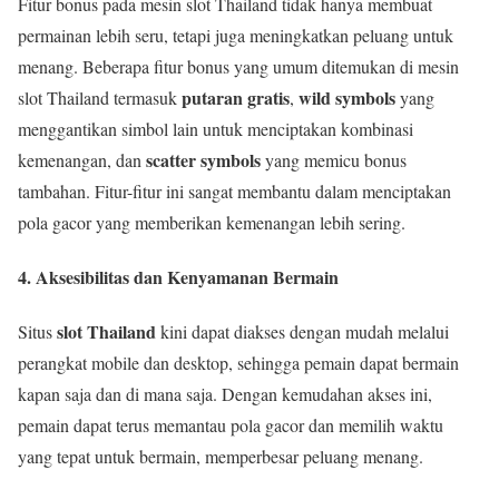
Fitur bonus pada mesin slot Thailand tidak hanya membuat
permainan lebih seru, tetapi juga meningkatkan peluang untuk
menang. Beberapa fitur bonus yang umum ditemukan di mesin
putaran gratis
wild symbols
slot Thailand termasuk
,
yang
menggantikan simbol lain untuk menciptakan kombinasi
scatter symbols
kemenangan, dan
yang memicu bonus
tambahan. Fitur-fitur ini sangat membantu dalam menciptakan
pola gacor yang memberikan kemenangan lebih sering.
4.
Aksesibilitas dan Kenyamanan Bermain
slot Thailand
Situs
kini dapat diakses dengan mudah melalui
perangkat mobile dan desktop, sehingga pemain dapat bermain
kapan saja dan di mana saja. Dengan kemudahan akses ini,
pemain dapat terus memantau pola gacor dan memilih waktu
yang tepat untuk bermain, memperbesar peluang menang.