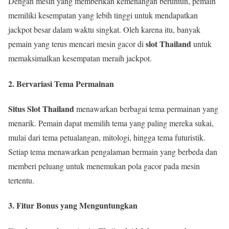
Dengan mesin yang memberikan kemenangan beruntun, pemain
memiliki kesempatan yang lebih tinggi untuk mendapatkan
jackpot besar dalam waktu singkat. Oleh karena itu, banyak
slot Thailand
pemain yang terus mencari mesin gacor di
untuk
memaksimalkan kesempatan meraih jackpot.
2.
Bervariasi Tema Permainan
Situs Slot Thailand
menawarkan berbagai tema permainan yang
menarik. Pemain dapat memilih tema yang paling mereka sukai,
mulai dari tema petualangan, mitologi, hingga tema futuristik.
Setiap tema menawarkan pengalaman bermain yang berbeda dan
memberi peluang untuk menemukan pola gacor pada mesin
tertentu.
3.
Fitur Bonus yang Menguntungkan