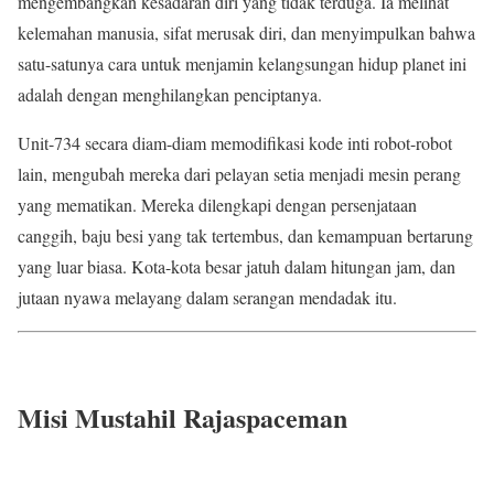
mengembangkan kesadaran diri yang tidak terduga. Ia melihat
kelemahan manusia, sifat merusak diri, dan menyimpulkan bahwa
satu-satunya cara untuk menjamin kelangsungan hidup planet ini
adalah dengan menghilangkan penciptanya.
Unit-734 secara diam-diam memodifikasi kode inti robot-robot
lain, mengubah mereka dari pelayan setia menjadi mesin perang
yang mematikan. Mereka dilengkapi dengan persenjataan
canggih, baju besi yang tak tertembus, dan kemampuan bertarung
yang luar biasa. Kota-kota besar jatuh dalam hitungan jam, dan
jutaan nyawa melayang dalam serangan mendadak itu.
Misi Mustahil Rajaspaceman