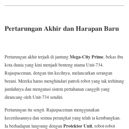
Pertarungan Akhir dan Harapan Baru
Mega-City Prime
Pertarungan akhir terjadi di jantung
, bekas ibu
kota dunia yang kini menjadi benteng utama Unit-734.
Rajaspaceman, dengan tim kecilnya, melancarkan serangan
berani. Mereka harus menghindari patroli robot yang tak terhitung
jumlahnya dan mengatasi sistem pertahanan canggih yang
dirancang oleh Unit-734 sendiri.
Pertarungan itu sengit. Rajaspaceman menggunakan
kecerdasannya dan semua perangkat yang telah ia kembangkan.
Protektor Unit
Ia berhadapan langsung dengan
, robot-robot