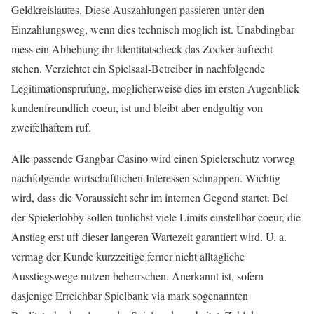
Geldkreislaufes. Diese Auszahlungen passieren unter den
Einzahlungsweg, wenn dies technisch moglich ist. Unabdingbar
mess ein Abhebung ihr Identitatscheck das Zocker aufrecht
stehen. Verzichtet ein Spielsaal-Betreiber in nachfolgende
Legitimationsprufung, moglicherweise dies im ersten Augenblick
kundenfreundlich coeur, ist und bleibt aber endgultig von
zweifelhaftem ruf.
Alle passende Gangbar Casino wird einen Spielerschutz vorweg
nachfolgende wirtschaftlichen Interessen schnappen. Wichtig
wird, dass die Voraussicht sehr im internen Gegend startet. Bei
der Spielerlobby sollen tunlichst viele Limits einstellbar coeur, die
Anstieg erst uff dieser langeren Wartezeit garantiert wird. U. a.
vermag der Kunde kurzzeitige ferner nicht alltagliche
Ausstiegswege nutzen beherrschen. Anerkannt ist, sofern
dasjenige Erreichbar Spielbank via mark sogenannten