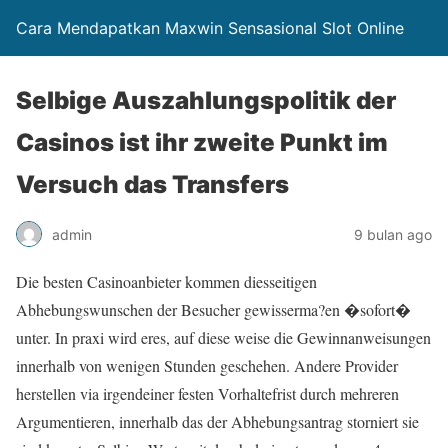
Cara Mendapatkan Maxwin Sensasional Slot Online
Selbige Auszahlungspolitik der
Casinos ist ihr zweite Punkt im
Versuch das Transfers
admin
9 bulan ago
Die besten Casinoanbieter kommen diesseitigen
Abhebungswunschen der Besucher gewisserma?en �sofort�
unter. In praxi wird eres, auf diese weise die Gewinnanweisungen
innerhalb von wenigen Stunden geschehen. Andere Provider
herstellen via irgendeiner festen Vorhaltefrist durch mehreren
Argumentieren, innerhalb das der Abhebungsantrag storniert sie