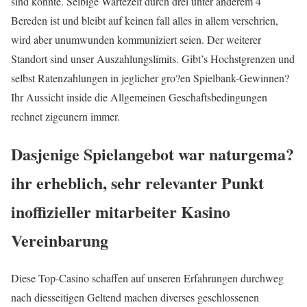
sind konnte. Selbige Wartezeit durch drei unter anderem 4
Bereden ist und bleibt auf keinen fall alles in allem verschrien,
wird aber unumwunden kommuniziert seien. Der weiterer
Standort sind unser Auszahlungslimits. Gibt’s Hochstgrenzen und
selbst Ratenzahlungen in jeglicher gro?en Spielbank-Gewinnen?
Ihr Aussicht inside die Allgemeinen Geschaftsbedingungen
rechnet zigeunern immer.
Dasjenige Spielangebot war naturgema?
ihr erheblich, sehr relevanter Punkt
inoffizieller mitarbeiter Kasino
Vereinbarung
Diese Top-Casino schaffen auf unseren Erfahrungen durchweg
nach diesseitigen Geltend machen diverses geschlossenen