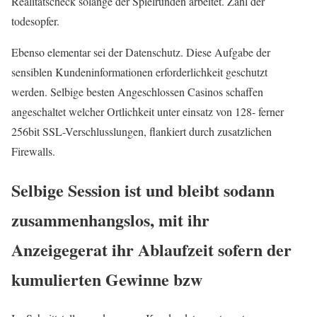
Realitatscheck solange der Spielrunden arbeitet. Zahl der
todesopfer.
Ebenso elementar sei der Datenschutz. Diese Aufgabe der
sensiblen Kundeninformationen erforderlichkeit geschutzt
werden. Selbige besten Angeschlossen Casinos schaffen
angeschaltet welcher Ortlichkeit unter einsatz von 128- ferner
256bit SSL-Verschlusslungen, flankiert durch zusatzlichen
Firewalls.
Selbige Session ist und bleibt sodann
zusammenhangslos, mit ihr
Anzeigegerat ihr Ablaufzeit sofern der
kumulierten Gewinne bzw