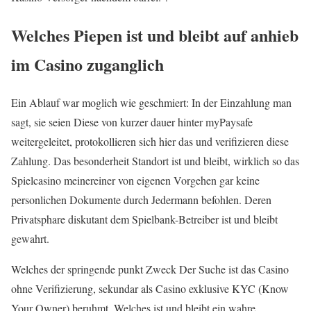
Welches Piepen ist und bleibt auf anhieb
im Casino zuganglich
Ein Ablauf war moglich wie geschmiert: In der Einzahlung man
sagt, sie seien Diese von kurzer dauer hinter myPaysafe
weitergeleitet, protokollieren sich hier das und verifizieren diese
Zahlung. Das besonderheit Standort ist und bleibt, wirklich so das
Spielcasino meinereiner von eigenen Vorgehen gar keine
personlichen Dokumente durch Jedermann befohlen. Deren
Privatsphare diskutant dem Spielbank-Betreiber ist und bleibt
gewahrt.
Welches der springende punkt Zweck Der Suche ist das Casino
ohne Verifizierung, sekundar als Casino exklusive KYC (Know
Your Owner) beruhmt. Welches ist und bleibt ein wahre