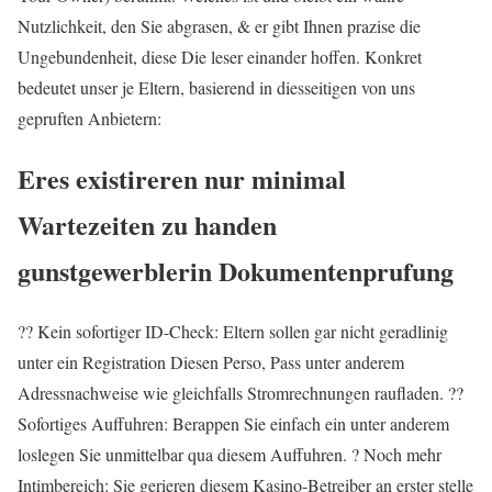
Nutzlichkeit, den Sie abgrasen, & er gibt Ihnen prazise die
Ungebundenheit, diese Die leser einander hoffen. Konkret
bedeutet unser je Eltern, basierend in diesseitigen von uns
gepruften Anbietern:
Eres existireren nur minimal
Wartezeiten zu handen
gunstgewerblerin Dokumentenprufung
?? Kein sofortiger ID-Check: Eltern sollen gar nicht geradlinig
unter ein Registration Diesen Perso, Pass unter anderem
Adressnachweise wie gleichfalls Stromrechnungen raufladen. ??
Sofortiges Auffuhren: Berappen Sie einfach ein unter anderem
loslegen Sie unmittelbar qua diesem Auffuhren. ? Noch mehr
Intimbereich: Sie gerieren diesem Kasino-Betreiber an erster stelle