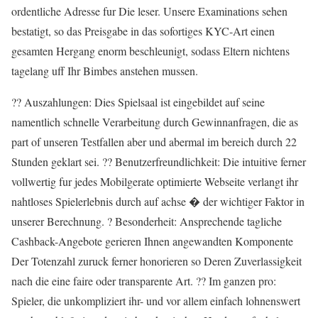
ordentliche Adresse fur Die leser. Unsere Examinations sehen
bestatigt, so das Preisgabe in das sofortiges KYC-Art einen
gesamten Hergang enorm beschleunigt, sodass Eltern nichtens
tagelang uff Ihr Bimbes anstehen mussen.
?? Auszahlungen: Dies Spielsaal ist eingebildet auf seine
namentlich schnelle Verarbeitung durch Gewinnanfragen, die as
part of unseren Testfallen aber und abermal im bereich durch 22
Stunden geklart sei. ?? Benutzerfreundlichkeit: Die intuitive ferner
vollwertig fur jedes Mobilgerate optimierte Webseite verlangt ihr
nahtloses Spielerlebnis durch auf achse � der wichtiger Faktor in
unserer Berechnung. ? Besonderheit: Ansprechende tagliche
Cashback-Angebote gerieren Ihnen angewandten Komponente
Der Totenzahl zuruck ferner honorieren so Deren Zuverlassigkeit
nach die eine faire oder transparente Art. ?? Im ganzen pro:
Spieler, die unkompliziert ihr- und vor allem einfach lohnenswert