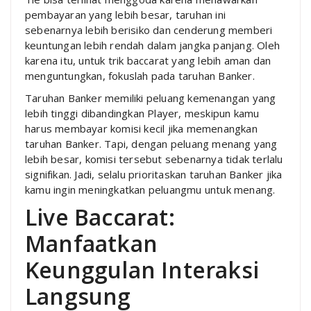
pembayaran yang lebih besar, taruhan ini
sebenarnya lebih berisiko dan cenderung memberi
keuntungan lebih rendah dalam jangka panjang. Oleh
karena itu, untuk trik baccarat yang lebih aman dan
menguntungkan, fokuslah pada taruhan Banker.
Taruhan Banker memiliki peluang kemenangan yang
lebih tinggi dibandingkan Player, meskipun kamu
harus membayar komisi kecil jika memenangkan
taruhan Banker. Tapi, dengan peluang menang yang
lebih besar, komisi tersebut sebenarnya tidak terlalu
signifikan. Jadi, selalu prioritaskan taruhan Banker jika
kamu ingin meningkatkan peluangmu untuk menang.
Live Baccarat:
Manfaatkan
Keunggulan Interaksi
Langsung