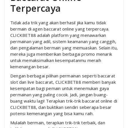
Terpercaya
Tidak ada trik yang akan berhasil jika kamu tidak
bermain di agen baccarat online yang terpercaya.
CLICKBET88 adalah platform yang menawarkan
permainan yang adil, sistem keamanan yang canggih,
dan pengalaman bermain yang memuaskan. Selain itu,
mereka juga memberikan berbagai promo menarik
untuk memaksimalkan kesempatanmu meraih
kemenangan besar.
Dengan berbagai pilihan permainan seperti baccarat
slot dan live baccarat, CLICKBET88 memberi banyak
kesempatan bagi pemain untuk menemukan gaya
permainan yang paling cocok. Jadi, jangan buang-
buang waktu lagi! Terapkan trik-trik baccarat online di
CLICKBET88, dan buktikan sendiri seberapa besar
potensi kemenangan yang bisa kamu raih.
Mulailah bermain, terapkan trik-trik terbaik, dan