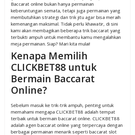
Baccarat online bukan hanya permainan
keberuntungan semata, tetapi juga permainan yang
membutuhkan strategi dan trik jitu agar bisa meraih
kemenangan maksimal. Tidak perlu khawatir, di sini
kami akan membagikan beberapa trik baccarat yang
terbukti ampuh untuk membantu kamu mengalahkan
meja permainan. Siap? Mari kita mulai!
Kenapa Memilih
CLICKBET88 untuk
Bermain Baccarat
Online?
Sebelum masuk ke trik-trik ampuh, penting untuk
memahami mengapa CLICKBET88 adalah tempat
terbaik untuk bermain baccarat online. CLICKBET88
adalah agen baccarat online yang terpercaya dengan
berbagai permainan menarik seperti baccarat slot