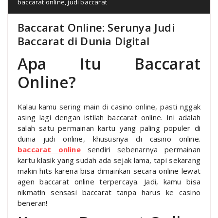
baccarat online
,
judi baccarat
Baccarat Online: Serunya Judi
Baccarat di Dunia Digital
Apa Itu Baccarat
Online?
Kalau kamu sering main di casino online, pasti nggak
asing lagi dengan istilah baccarat online. Ini adalah
salah satu permainan kartu yang paling populer di
dunia judi online, khususnya di casino online.
baccarat online
sendiri sebenarnya permainan
kartu klasik yang sudah ada sejak lama, tapi sekarang
makin hits karena bisa dimainkan secara online lewat
agen baccarat online terpercaya. Jadi, kamu bisa
nikmatin sensasi baccarat tanpa harus ke casino
beneran!