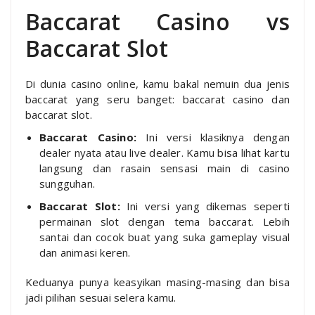
Baccarat Casino vs
Baccarat Slot
Di dunia casino online, kamu bakal nemuin dua jenis
baccarat yang seru banget: baccarat casino dan
baccarat slot.
Baccarat Casino:
Ini versi klasiknya dengan
dealer nyata atau live dealer. Kamu bisa lihat kartu
langsung dan rasain sensasi main di casino
sungguhan.
Baccarat Slot:
Ini versi yang dikemas seperti
permainan slot dengan tema baccarat. Lebih
santai dan cocok buat yang suka gameplay visual
dan animasi keren.
Keduanya punya keasyikan masing-masing dan bisa
jadi pilihan sesuai selera kamu.