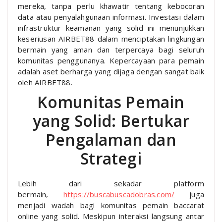
mereka, tanpa perlu khawatir tentang kebocoran
data atau penyalahgunaan informasi. Investasi dalam
infrastruktur keamanan yang solid ini menunjukkan
keseriusan AIRBET88 dalam menciptakan lingkungan
bermain yang aman dan terpercaya bagi seluruh
komunitas penggunanya. Kepercayaan para pemain
adalah aset berharga yang dijaga dengan sangat baik
oleh AIRBET88.
Komunitas Pemain
yang Solid: Bertukar
Pengalaman dan
Strategi
Lebih dari sekadar platform
bermain,
https://buscabuscadobras.com/
juga
menjadi wadah bagi komunitas pemain baccarat
online yang solid. Meskipun interaksi langsung antar