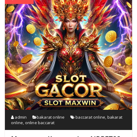
admin
bakarat online
baccarat online
,
bakarat
online
,
online baccarat