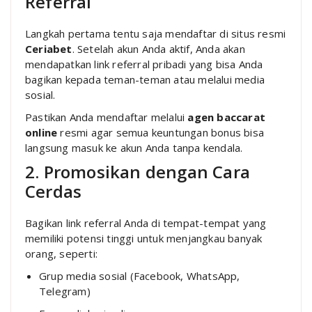
Referral
Langkah pertama tentu saja mendaftar di situs resmi
Ceriabet
. Setelah akun Anda aktif, Anda akan
mendapatkan link referral pribadi yang bisa Anda
bagikan kepada teman-teman atau melalui media
sosial.
Pastikan Anda mendaftar melalui
agen baccarat
online
resmi agar semua keuntungan bonus bisa
langsung masuk ke akun Anda tanpa kendala.
2. Promosikan dengan Cara
Cerdas
Bagikan link referral Anda di tempat-tempat yang
memiliki potensi tinggi untuk menjangkau banyak
orang, seperti:
Grup media sosial (Facebook, WhatsApp,
Telegram)