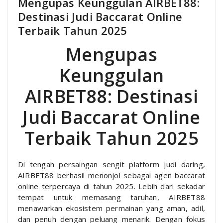
Mengupas Keunggulan AIRBET88:
Destinasi Judi Baccarat Online
Terbaik Tahun 2025
Mengupas
Keunggulan
AIRBET88: Destinasi
Judi Baccarat Online
Terbaik Tahun 2025
Di tengah persaingan sengit platform judi daring,
AIRBET88 berhasil menonjol sebagai agen baccarat
online terpercaya di tahun 2025. Lebih dari sekadar
tempat untuk memasang taruhan, AIRBET88
menawarkan ekosistem permainan yang aman, adil,
dan penuh dengan peluang menarik. Dengan fokus