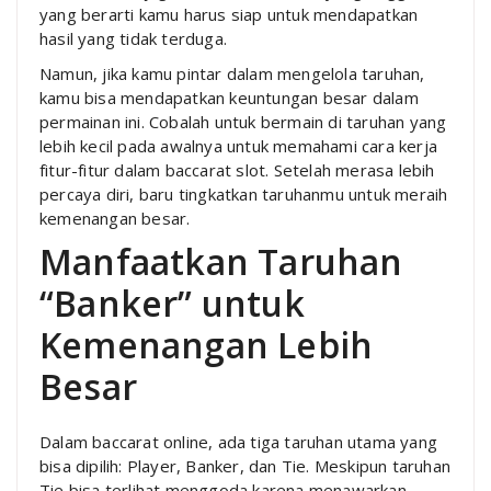
yang berarti kamu harus siap untuk mendapatkan
hasil yang tidak terduga.
Namun, jika kamu pintar dalam mengelola taruhan,
kamu bisa mendapatkan keuntungan besar dalam
permainan ini. Cobalah untuk bermain di taruhan yang
lebih kecil pada awalnya untuk memahami cara kerja
fitur-fitur dalam baccarat slot. Setelah merasa lebih
percaya diri, baru tingkatkan taruhanmu untuk meraih
kemenangan besar.
Manfaatkan Taruhan
“Banker” untuk
Kemenangan Lebih
Besar
Dalam baccarat online, ada tiga taruhan utama yang
bisa dipilih: Player, Banker, dan Tie. Meskipun taruhan
Tie bisa terlihat menggoda karena menawarkan