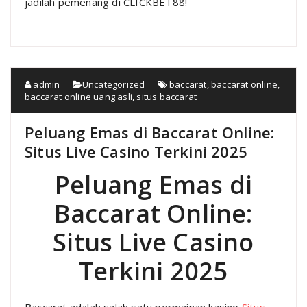
jadilah pemenang di CLICKBET88!
admin
Uncategorized
baccarat
,
baccarat online
,
baccarat online uang asli
,
situs baccarat
Peluang Emas di Baccarat Online:
Situs Live Casino Terkini 2025
Peluang Emas di
Baccarat Online:
Situs Live Casino
Terkini 2025
Baccarat adalah salah satu permainan kasino
Situs