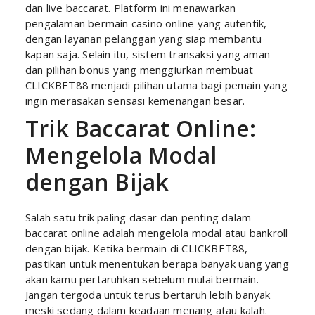
dan live baccarat. Platform ini menawarkan
pengalaman bermain casino online yang autentik,
dengan layanan pelanggan yang siap membantu
kapan saja. Selain itu, sistem transaksi yang aman
dan pilihan bonus yang menggiurkan membuat
CLICKBET88 menjadi pilihan utama bagi pemain yang
ingin merasakan sensasi kemenangan besar.
Trik Baccarat Online:
Mengelola Modal
dengan Bijak
Salah satu trik paling dasar dan penting dalam
baccarat online adalah mengelola modal atau bankroll
dengan bijak. Ketika bermain di CLICKBET88,
pastikan untuk menentukan berapa banyak uang yang
akan kamu pertaruhkan sebelum mulai bermain.
Jangan tergoda untuk terus bertaruh lebih banyak
meski sedang dalam keadaan menang atau kalah.