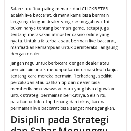
Salah satu fitur paling menarik dari CLICKBET88
adalah live baccarat, di mana kamu bisa bermain
langsung dengan dealer yang sesungguhnya. Ini
bukan hanya tentang bermain game, tetapi juga
tentang merasakan atmosfer casino online yang
nyata. Untuk trik terbaik saat bermain live baccarat,
manfaatkan kemampuan untuk berinteraksi langsung
dengan dealer.
Jangan ragu untuk berbicara dengan dealer atau
pemain lain untuk mendapatkan informasi lebih lanjut
tentang cara mereka bermain. Terkadang, sedikit
percakapan atau bahkan tip dari dealer bisa
memberikanmu wawasan baru yang bisa digunakan
untuk strategi permainan berikutnya. Selain itu,
pastikan untuk tetap tenang dan fokus, karena
permainan live baccarat bisa sangat menegangkan.
Disiplin pada Strategi
dan Sabar Menunggu