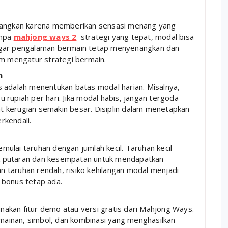
ngkan karena memberikan sensasi menang yang
anpa
mahjong ways 2
strategi yang tepat, modal bisa
Agar pengalaman bermain tetap menyenangkan dan
am mengatur strategi bermain.
n
 adalah menentukan batas modal harian. Misalnya,
rupiah per hari. Jika modal habis, jangan tergoda
 kerugian semakin besar. Disiplin dalam menetapkan
rkendali.
ulai taruhan dengan jumlah kecil. Taruhan kecil
k putaran dan kesempatan untuk mendapatkan
 taruhan rendah, risiko kehilangan modal menjadi
 bonus tetap ada.
akan fitur demo atau versi gratis dari Mahjong Ways.
ainan, simbol, dan kombinasi yang menghasilkan