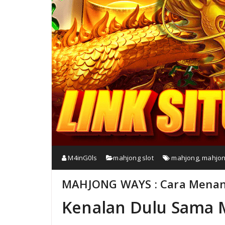
M4inG0ls
mahjong slot
mahjong
,
mahjon
MAHJONG WAYS : Cara Menang
Kenalan Dulu Sama 