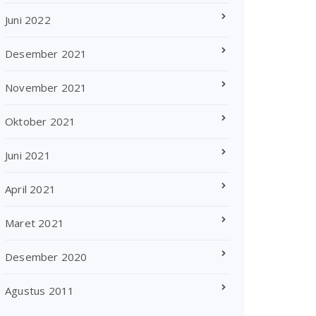
Juni 2022
Desember 2021
November 2021
Oktober 2021
Juni 2021
April 2021
Maret 2021
Desember 2020
Agustus 2011