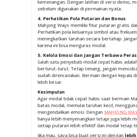
kemenangan. Dengan latihan di versi demo, moda
sebelum digunakan di permainan nyata.
4. Perhatikan Pola Putaran dan Bonus
Mahjong Ways memiliki fitur putaran gratis 
Perhatikan pola keluarnya simbol atau frekue
meningkatkan taruhan secara bertahap. Janga
karena ini bisa menguras modal.
5. Kelola Emosi dan Jangan Terbawa Pera
Salah satu penyebab modal cepat habis adala
berturut-turut. Tetap tenang, jangan mencoba
sudah direncanakan. Bermain dengan kepala 
lebih besar.
Kesimpulan
Agar modal tidak cepat habis saat bermain M
batas modal, memulai taruhan kecil, menggun
mengendalikan emosi. Dengan
MAHJONG WA
hanya lebih menyenangkan tetapi juga lebih 
setiap putaran lebih efektif dan modal tetap t
Jika mau, saya bisa buat versi ini dengan
lebih