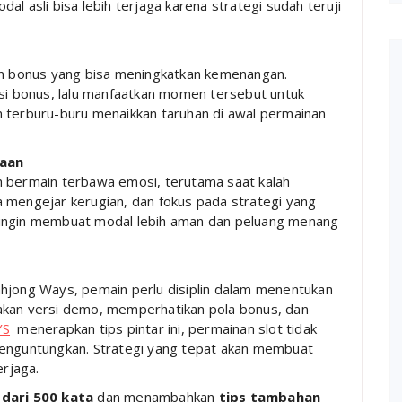
l asli bisa lebih terjaga karena strategi sudah teruji
dan bonus yang bisa meningkatkan kemenangan.
nsi bonus, lalu manfaatkan momen tersebut untuk
n terburu-buru menaikkan taruhan di awal permainan
saan
h bermain terbawa emosi, terutama saat kalah
 mengejar kerugian, dan fokus pada strategi yang
dingin membuat modal lebih aman dan peluang menang
ahjong Ways, pemain perlu disiplin dalam menentukan
akan versi demo, memperhatikan pola bonus, dan
YS
menerapkan tips pintar ini, permainan slot tidak
menguntungkan. Strategi yang tepat akan membuat
erjaga.
 dari 500 kata
dan menambahkan
tips tambahan