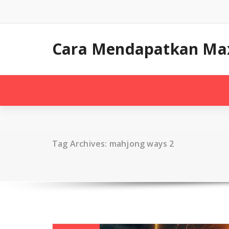
Skip
to
content
Cara Mendapatkan Maxw
Tag Archives: mahjong ways 2