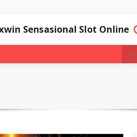
in Sensasional Slot Online
Search
for: