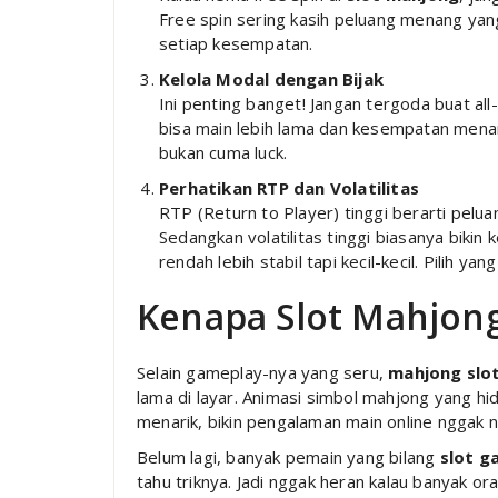
Free spin sering kasih peluang menang yang
setiap kesempatan.
Kelola Modal dengan Bijak
Ini penting banget! Jangan tergoda buat all
bisa main lebih lama dan kesempatan menang 
bukan cuma luck.
Perhatikan RTP dan Volatilitas
RTP (Return to Player) tinggi berarti pelu
Sedangkan volatilitas tinggi biasanya bikin
rendah lebih stabil tapi kecil-kecil. Pilih y
Kenapa Slot Mahjong 
Selain gameplay-nya yang seru,
mahjong slo
lama di layar. Animasi simbol mahjong yang h
menarik, bikin pengalaman main online nggak 
Belum lagi, banyak pemain yang bilang
slot g
tahu triknya. Jadi nggak heran kalau banyak o