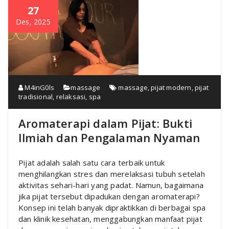
27
Des, 2025
M4inG0ls
massage
massage
,
pijat modern
,
pijat
tradisional
,
relaksasi
,
spa
Aromaterapi dalam Pijat: Bukti
Ilmiah dan Pengalaman Nyaman
Pijat adalah salah satu cara terbaik untuk
menghilangkan stres dan merelaksasi tubuh setelah
aktivitas sehari-hari yang padat. Namun, bagaimana
jika pijat tersebut dipadukan dengan aromaterapi?
Konsep ini telah banyak dipraktikkan di berbagai spa
dan klinik kesehatan, menggabungkan manfaat pijat