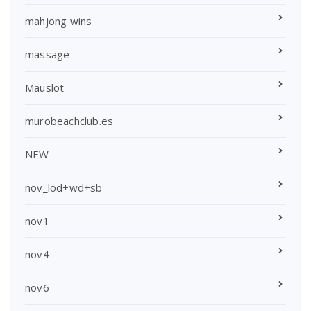
mahjong wins
massage
Mauslot
murobeachclub.es
NEW
nov_lod+wd+sb
nov1
nov4
nov6