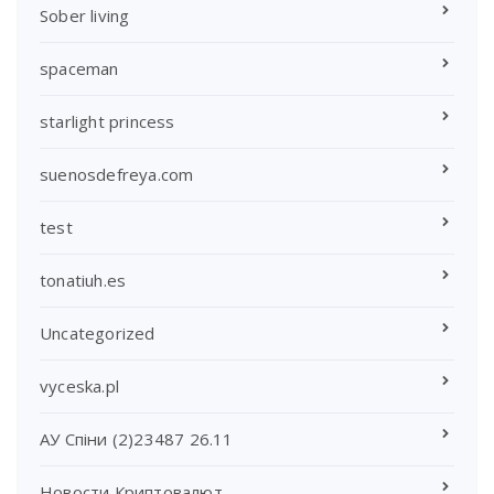
Sober living
spaceman
starlight princess
suenosdefreya.com
test
tonatiuh.es
Uncategorized
vyceska.pl
АУ Спіни (2)23487 26.11
Новости Криптовалют