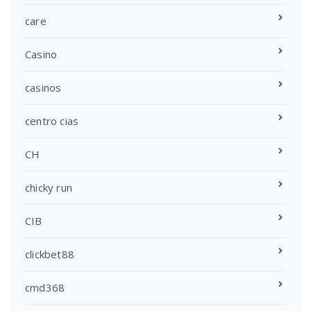
care
Casino
casinos
centro cias
CH
chicky run
CIB
clickbet88
cmd368