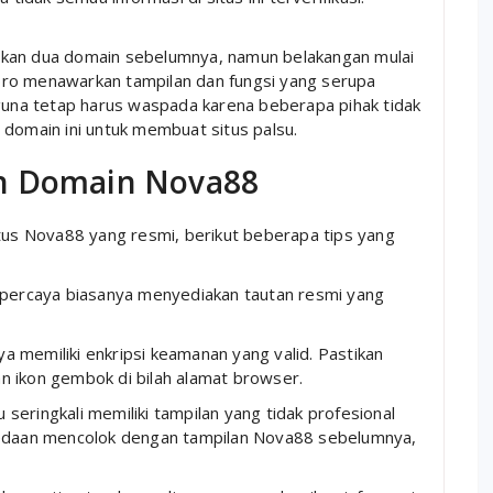
ngkan dua domain sebelumnya, namun belakangan mulai
.pro menawarkan tampilan dan fungsi yang serupa
guna tetap harus waspada karena beberapa pihak tidak
domain ini untuk membuat situs palsu.
an Domain Nova88
s Nova88 yang resmi, berikut beberapa tips yang
percaya biasanya menyediakan tautan resmi yang
ya memiliki enkripsi keamanan yang valid. Pastikan
an ikon gembok di bilah alamat browser.
u seringkali memiliki tampilan yang tidak profesional
erbedaan mencolok dengan tampilan Nova88 sebelumnya,