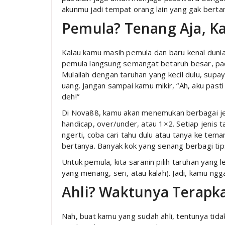
akunmu jadi tempat orang lain yang gak berta
Pemula? Tenang Aja, Ka
Kalau kamu masih pemula dan baru kenal dunia
pemula langsung semangat betaruh besar, pada
Mulailah dengan taruhan yang kecil dulu, supa
uang. Jangan sampai kamu mikir, “Ah, aku pasti
deh!”
Di Nova88, kamu akan menemukan berbagai jenis
handicap, over/under, atau 1×2. Setiap jenis
ngerti, coba cari tahu dulu atau tanya ke tema
bertanya. Banyak kok yang senang berbagi tips
Untuk pemula, kita saranin pilih taruhan yang
yang menang, seri, atau kalah). Jadi, kamu ngga
Ahli? Waktunya Terapk
Nah, buat kamu yang sudah ahli, tentunya ti