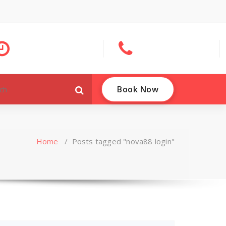
Book Now
Home
/
Posts tagged "nova88 login"