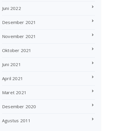
Juni 2022
Desember 2021
November 2021
Oktober 2021
Juni 2021
April 2021
Maret 2021
Desember 2020
Agustus 2011