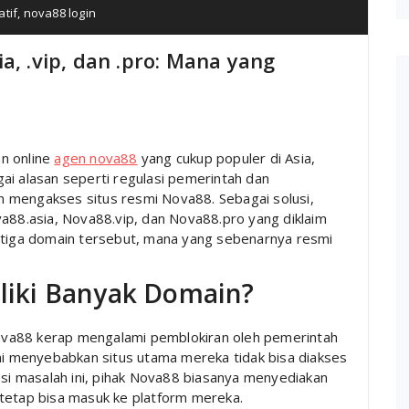
atif
,
nova88 login
a, .vip, dan .pro: Mana yang
n online
agen nova88
yang cukup populer di Asia,
ai alasan seperti regulasi pemerintah dan
 mengakses situs resmi Nova88. Sebagai solusi,
va88.asia, Nova88.vip, dan Nova88.pro yang diklaim
ketiga domain tersebut, mana yang sebenarnya resmi
iki Banyak Domain?
 Nova88 kerap mengalami pemblokiran oleh pemerintah
ini menyebabkan situs utama mereka tidak bisa diakses
i masalah ini, pihak Nova88 biasanya menyediakan
 tetap bisa masuk ke platform mereka.