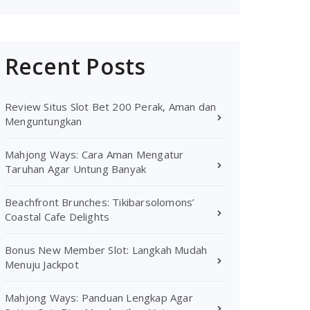
Recent Posts
Review Situs Slot Bet 200 Perak, Aman dan
Menguntungkan
Mahjong Ways: Cara Aman Mengatur
Taruhan Agar Untung Banyak
Beachfront Brunches: Tikibarsolomons’
Coastal Cafe Delights
Bonus New Member Slot: Langkah Mudah
Menuju Jackpot
Mahjong Ways: Panduan Lengkap Agar