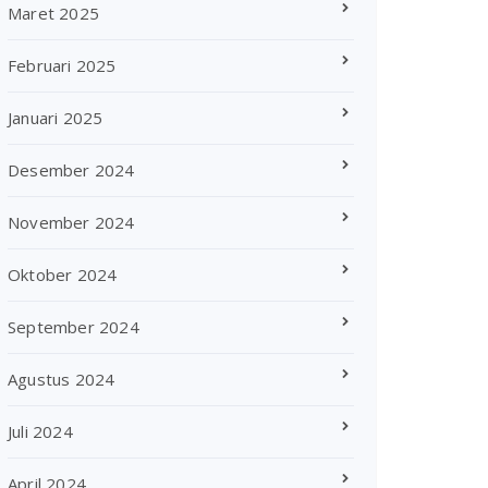
Maret 2025
Februari 2025
Januari 2025
Desember 2024
November 2024
Oktober 2024
September 2024
Agustus 2024
Juli 2024
April 2024