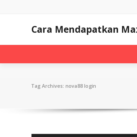
Skip
to
content
Cara Mendapatkan Maxw
Tag Archives: nova88 login