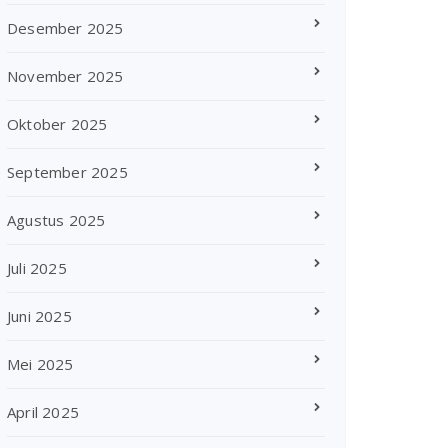
Desember 2025
November 2025
Oktober 2025
September 2025
Agustus 2025
Juli 2025
Juni 2025
Mei 2025
April 2025